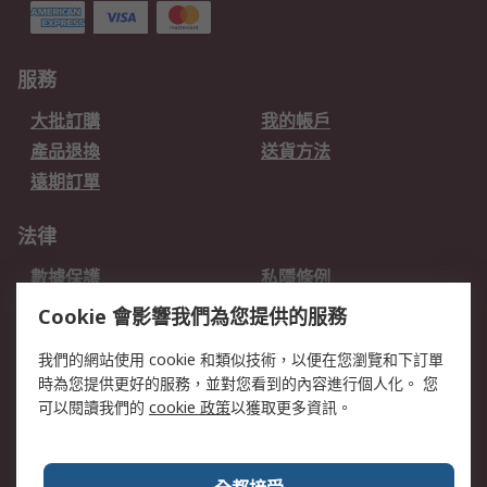
服務
大批訂購
我的帳戶
產品退換
送貨方法
遠期訂單
法律
數據保護
私隱條例
網站條款
郵件安全
Cookie 會影響我們為您提供的服務
销售条款和条件
我們的網站使用 cookie 和類似技術，以便在您瀏覽和下訂單
時為您提供更好的服務，並對您看到的內容進行個人化。 您
關於RS
可以閱讀我們的
cookie 政策
以獲取更多資訊。
RS銷售條款
企業集團
全球辦事處
加入我們