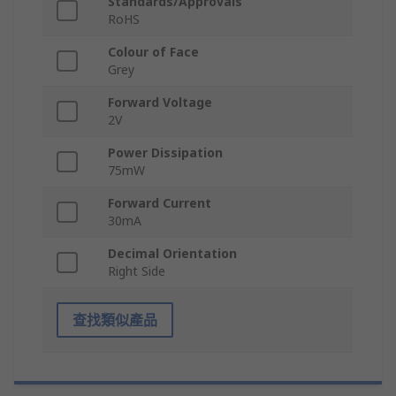
Standards/Approvals
RoHS
Colour of Face
Grey
Forward Voltage
2V
Power Dissipation
75mW
Forward Current
30mA
Decimal Orientation
Right Side
查找類似產品