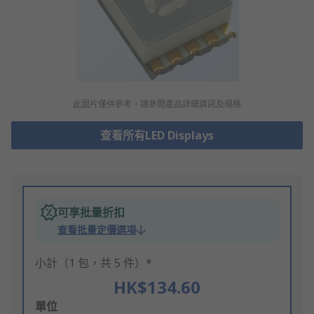
此圖片僅供參考，請參閲產品詳細資訊及規格
查看所有LED Displays
可享批量折扣
查看批量定價選項
小計（1 包，共 5 件）*
HK$134.60
Add
單位