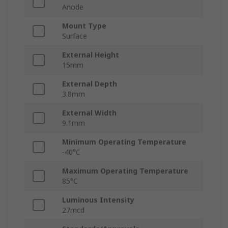
Anode
Mount Type
Surface
External Height
15mm
External Depth
3.8mm
External Width
9.1mm
Minimum Operating Temperature
-40°C
Maximum Operating Temperature
85°C
Luminous Intensity
27mcd