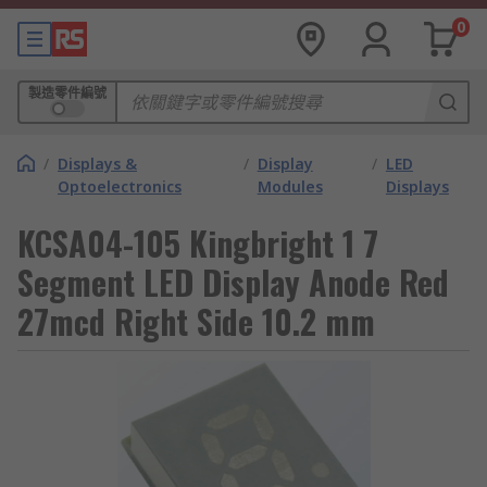
0
製造零件編號
/
Displays &
/
Display
/
LED
Optoelectronics
Modules
Displays
KCSA04-105 Kingbright 1 7
Segment LED Display Anode Red
27mcd Right Side 10.2 mm