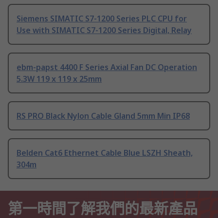
Siemens SIMATIC S7-1200 Series PLC CPU for
Use with SIMATIC S7-1200 Series Digital, Relay
ebm-papst 4400 F Series Axial Fan DC Operation
5.3W 119 x 119 x 25mm
RS PRO Black Nylon Cable Gland 5mm Min IP68
Belden Cat6 Ethernet Cable Blue LSZH Sheath,
304m
第一時間了解我們的最新產品