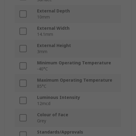
External Depth
10mm
External Width
14.1mm
External Height
3mm
Minimum Operating Temperature
-40°C
Maximum Operating Temperature
85°C
Luminous Intensity
12mcd
Colour of Face
Grey
Standards/Approvals