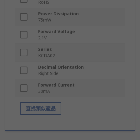
RoHS
Power Dissipation
75mW
Forward Voltage
2.1V
Series
KCDA02
Decimal Orientation
Right Side
Forward Current
30mA
查找類似產品