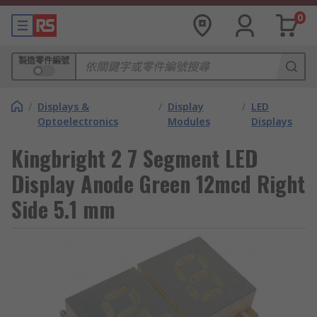
0
製造零件編號
/
Displays &
/
Display
/
LED
Optoelectronics
Modules
Displays
Kingbright 2 7 Segment LED
Display Anode Green 12mcd Right
Side 5.1 mm