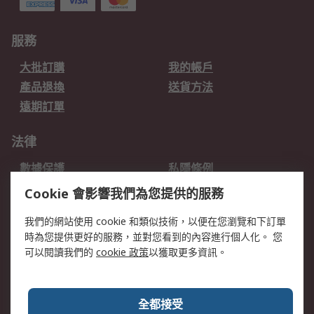
服務
大批訂購
我的帳戶
產品退換
送貨方法
遠期訂單
法律
數據保護
私隱條例
網站條款
郵件安全
Cookie 會影響我們為您提供的服務
销售条款和条件
我們的網站使用 cookie 和類似技術，以便在您瀏覽和下訂單
時為您提供更好的服務，並對您看到的內容進行個人化。 您
關於RS
可以閱讀我們的
cookie 政策
以獲取更多資訊。
RS銷售條款
企業集團
全球辦事處
加入我們
全都接受
新聞中心
關於RS