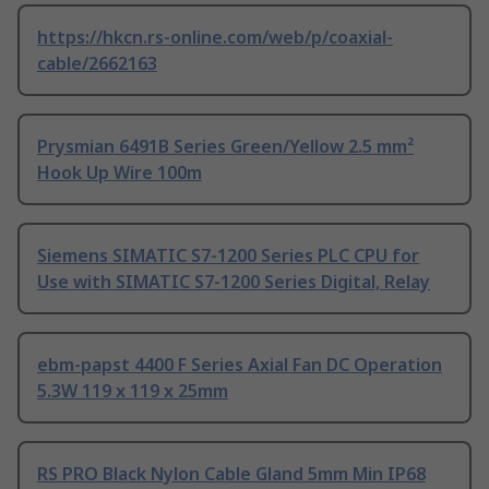
https://hkcn.rs-online.com/web/p/coaxial-
cable/2662163
Prysmian 6491B Series Green/Yellow 2.5 mm²
Hook Up Wire 100m
Siemens SIMATIC S7-1200 Series PLC CPU for
Use with SIMATIC S7-1200 Series Digital, Relay
ebm-papst 4400 F Series Axial Fan DC Operation
5.3W 119 x 119 x 25mm
RS PRO Black Nylon Cable Gland 5mm Min IP68