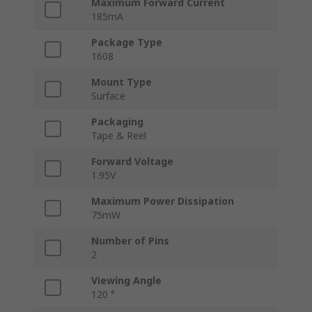
Maximum Forward Current
185mA
Package Type
1608
Mount Type
Surface
Packaging
Tape & Reel
Forward Voltage
1.95V
Maximum Power Dissipation
75mW
Number of Pins
2
Viewing Angle
120 °