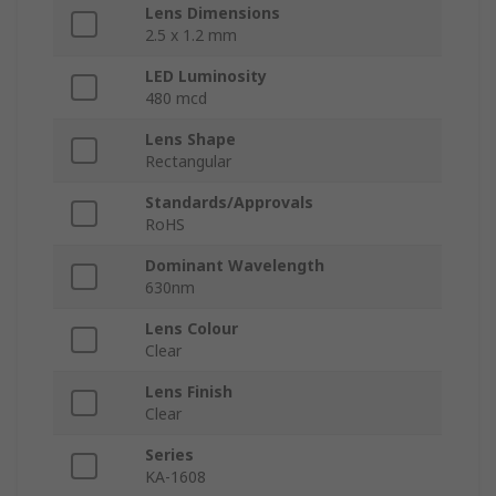
Lens Dimensions
2.5 x 1.2 mm
LED Luminosity
480 mcd
Lens Shape
Rectangular
Standards/Approvals
RoHS
Dominant Wavelength
630nm
Lens Colour
Clear
Lens Finish
Clear
Series
KA-1608