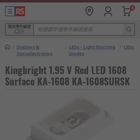
0
製造零件編號
/
Displays &
/
LEDs - Light Emitting
/
LEDs
Optoelectronics
Diodes
Kingbright 1.95 V Red LED 1608
Surface KA-1608 KA-1608SURSK