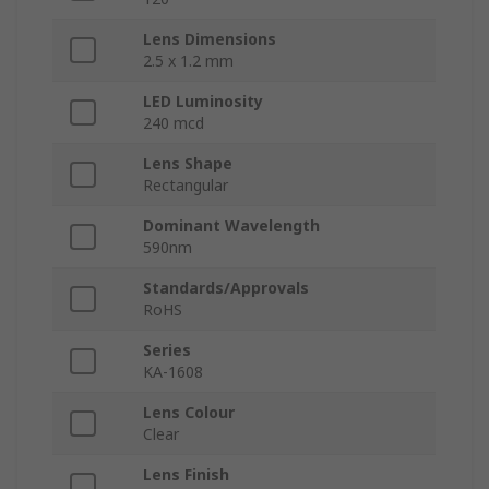
Lens Dimensions
2.5 x 1.2 mm
LED Luminosity
240 mcd
Lens Shape
Rectangular
Dominant Wavelength
590nm
Standards/Approvals
RoHS
Series
KA-1608
Lens Colour
Clear
Lens Finish