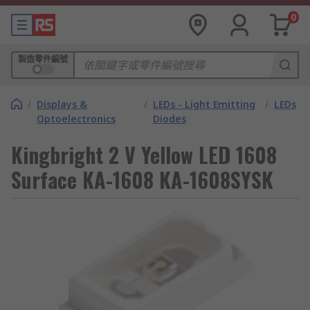
0
製造零件編號
/
Displays &
/
LEDs - Light Emitting
/
LEDs
Optoelectronics
Diodes
Kingbright 2 V Yellow LED 1608
Surface KA-1608 KA-1608SYSK