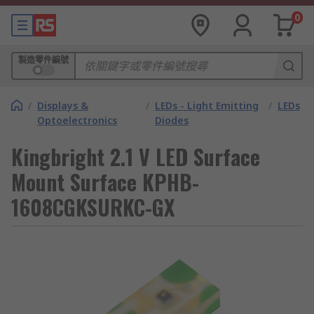
0
製造零件編號
/
Displays &
/
LEDs - Light Emitting
/
LEDs
Optoelectronics
Diodes
Kingbright 2.1 V LED Surface
Mount Surface KPHB-
1608CGKSURKC-GX