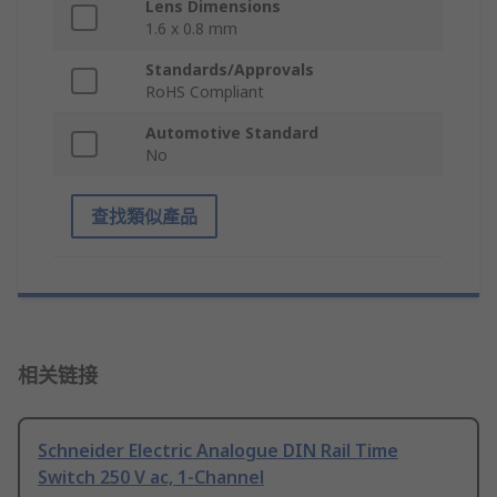
Lens Dimensions
1.6 x 0.8 mm
Standards/Approvals
RoHS Compliant
Automotive Standard
No
查找類似產品
相关链接
Schneider Electric Analogue DIN Rail Time
Switch 250 V ac, 1-Channel