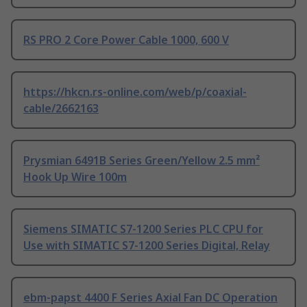
RS PRO 2 Core Power Cable 1000, 600 V
https://hkcn.rs-online.com/web/p/coaxial-
cable/2662163
Prysmian 6491B Series Green/Yellow 2.5 mm²
Hook Up Wire 100m
Siemens SIMATIC S7-1200 Series PLC CPU for
Use with SIMATIC S7-1200 Series Digital, Relay
ebm-papst 4400 F Series Axial Fan DC Operation