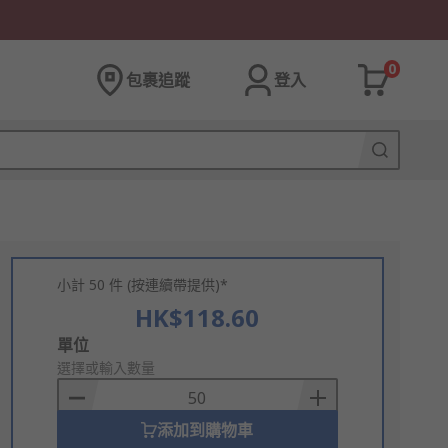
0
包裹追蹤
登入
小計 50 件 (按連續帶提供)*
HK$118.60
Add
單位
to
選擇或輸入數量
Basket
添加到購物車