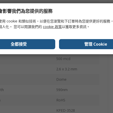
Surface
e 會影響我們為您提供的服務
sipation
75mW
使用 cookie 和類似技術，以便在您瀏覽和下訂單時為您提供更好的服務
個人化。 您可以閱讀我們的
cookie 政策
以獲取更多資訊。
2.5V
2
全都接受
管理 Cookie
40 °
500 mcd
2.6 x 3.2 mm
Dome
th
590nm
s
RoHS
KPED-3528