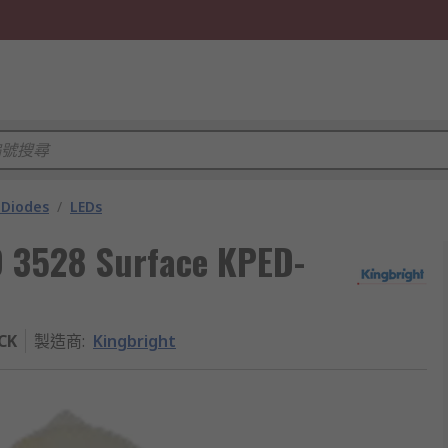
 Diodes
/
LEDs
D 3528 Surface KPED-
CK
製造商
:
Kingbright