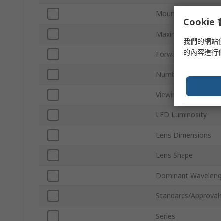
Mount Type
Cooki
Maximum Power Dis
我們的網站
的內容進行
Forward Voltage
Number of Pins
Viewing Angle
LED Luminosity
Lens Dimensions
Lens Shape
Dominant Waveleng
Standards/Approval
Series