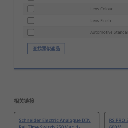
Lens Colour
Lens Finish
Automotive Standa
查找類似產品
相关链接
Schneider Electric Analogue DIN
RS PRO 2
Rail Time Switch 250 V ac, 1-
600 V