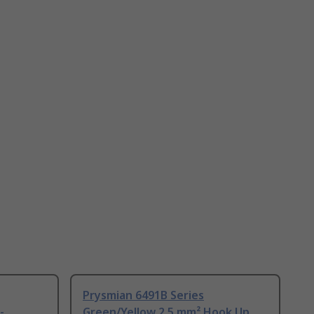
Prysmian 6491B Series
-
Green/Yellow 2.5 mm² Hook Up