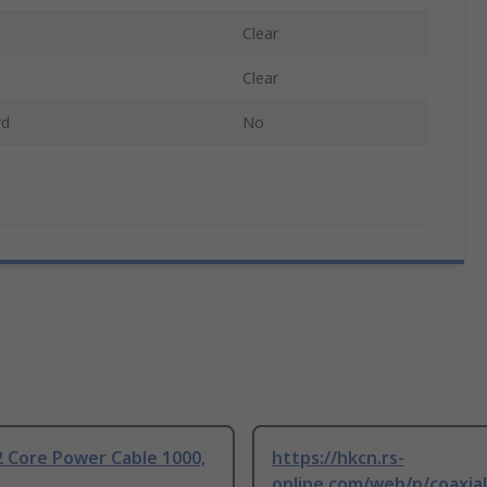
Clear
Clear
rd
No
 Core Power Cable 1000,
https://hkcn.rs-
online.com/web/p/coaxial