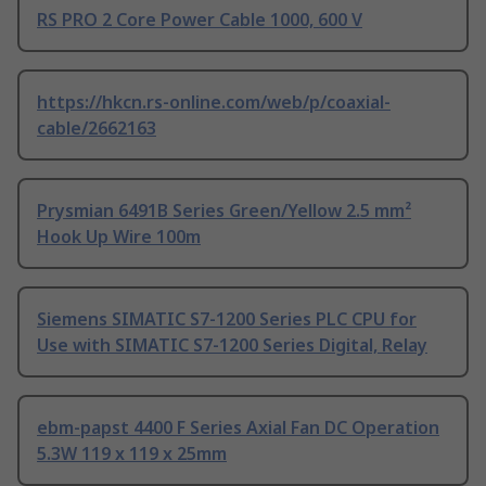
RS PRO 2 Core Power Cable 1000, 600 V
https://hkcn.rs-online.com/web/p/coaxial-
cable/2662163
Prysmian 6491B Series Green/Yellow 2.5 mm²
Hook Up Wire 100m
Siemens SIMATIC S7-1200 Series PLC CPU for
Use with SIMATIC S7-1200 Series Digital, Relay
ebm-papst 4400 F Series Axial Fan DC Operation
5.3W 119 x 119 x 25mm