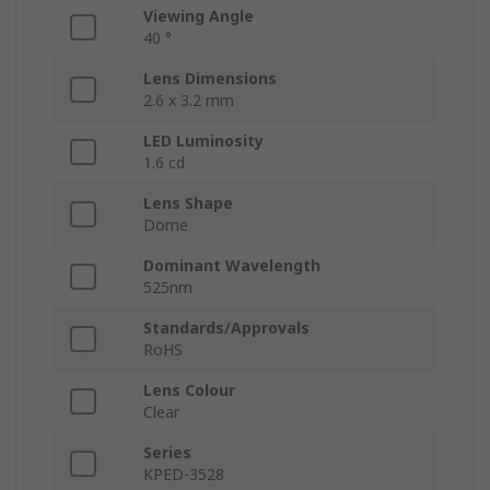
Viewing Angle
40 °
Lens Dimensions
2.6 x 3.2 mm
LED Luminosity
1.6 cd
Lens Shape
Dome
Dominant Wavelength
525nm
Standards/Approvals
RoHS
Lens Colour
Clear
Series
KPED-3528