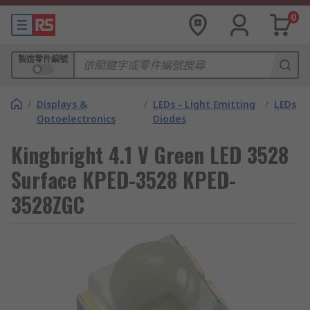
0
製造零件編號
/
Displays &
/
LEDs - Light Emitting
/
LEDs
Optoelectronics
Diodes
Kingbright 4.1 V Green LED 3528
Surface KPED-3528 KPED-
3528ZGC