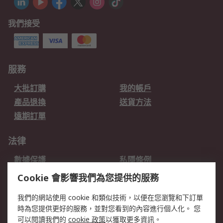
我們接受
服務
大批訂購
我的帳戶
產品退換
送貨方法
遠期訂單
法律
數據保護
私隱條例
網站條款
郵件安全
Cookie 會影響我們為您提供的服務
销售条款和条件
我們的網站使用 cookie 和類似技術，以便在您瀏覽和下訂單
時為您提供更好的服務，並對您看到的內容進行個人化。 您
關於RS
可以閱讀我們的
cookie 政策
以獲取更多資訊。