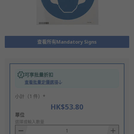
查看所有Mandatory Signs
可享批量折扣
查看批量定價選項
小計（1 件）*
HK$53.80
Add
單位
to
選擇或輸入數量
Basket