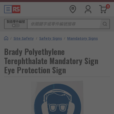
0
製造零件編號
/
Site Safety
/
Safety Signs
/
Mandatory Signs
Brady Polyethylene
Terephthalate Mandatory Sign
Eye Protection Sign