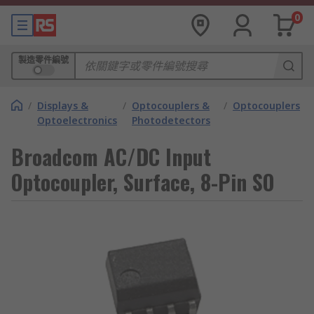
0
製造零件編號
/
Displays &
/
Optocouplers &
/
Optocouplers
Optoelectronics
Photodetectors
Broadcom AC/DC Input
Optocoupler, Surface, 8-Pin SO