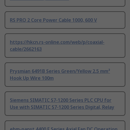
RS PRO 2 Core Power Cable 1000, 600 V
https://hkcn.rs-online.com/web/p/coaxial-
cable/2662163
Prysmian 6491B Series Green/Yellow 2.5 mm²
Hook Up Wire 100m
Siemens SIMATIC S7-1200 Series PLC CPU for
Use with SIMATIC S7-1200 Series Digital, Relay
ebm-papst 4400 F Series Axial Fan DC Operation