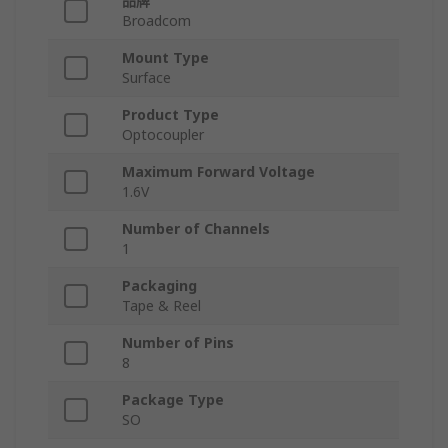
品牌
Broadcom
Mount Type
Surface
Product Type
Optocoupler
Maximum Forward Voltage
1.6V
Number of Channels
1
Packaging
Tape & Reel
Number of Pins
8
Package Type
SO