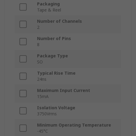
Packaging
Tape & Reel
Number of Channels
2
Number of Pins
8
Package Type
SO
Typical Rise Time
24ns
Maximum Input Current
15mA
Isolation Voltage
3750Vrms
Minimum Operating Temperature
-45°C