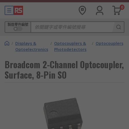
0
製造零件編號
/
Displays &
/
Optocouplers &
/
Optocouplers
Optoelectronics
Photodetectors
Broadcom 2-Channel Optocoupler,
Surface, 8-Pin SO