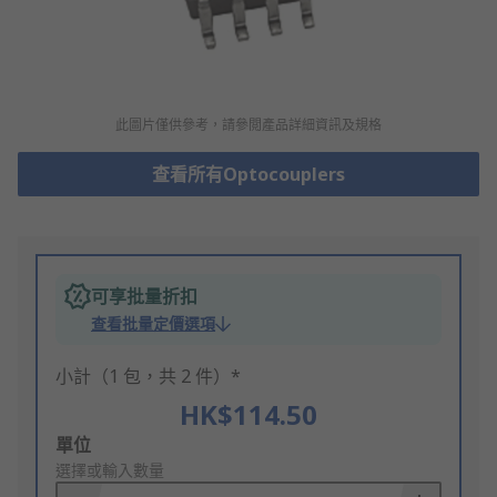
此圖片僅供參考，請參閲產品詳細資訊及規格
查看所有Optocouplers
可享批量折扣
查看批量定價選項
小計（1 包，共 2 件）*
HK$114.50
Add
單位
to
選擇或輸入數量