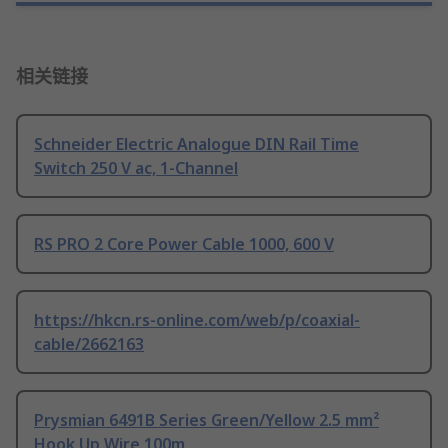
相关链接
Schneider Electric Analogue DIN Rail Time
Switch 250 V ac, 1-Channel
RS PRO 2 Core Power Cable 1000, 600 V
https://hkcn.rs-online.com/web/p/coaxial-
cable/2662163
Prysmian 6491B Series Green/Yellow 2.5 mm²
Hook Up Wire 100m