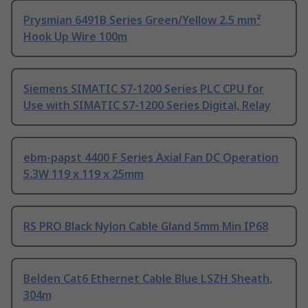
Prysmian 6491B Series Green/Yellow 2.5 mm²
Hook Up Wire 100m
Siemens SIMATIC S7-1200 Series PLC CPU for
Use with SIMATIC S7-1200 Series Digital, Relay
ebm-papst 4400 F Series Axial Fan DC Operation
5.3W 119 x 119 x 25mm
RS PRO Black Nylon Cable Gland 5mm Min IP68
Belden Cat6 Ethernet Cable Blue LSZH Sheath,
304m