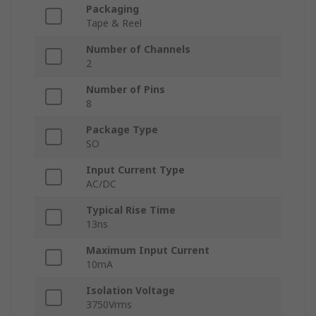
Packaging
Tape & Reel
Number of Channels
2
Number of Pins
8
Package Type
SO
Input Current Type
AC/DC
Typical Rise Time
13ns
Maximum Input Current
10mA
Isolation Voltage
3750Vrms