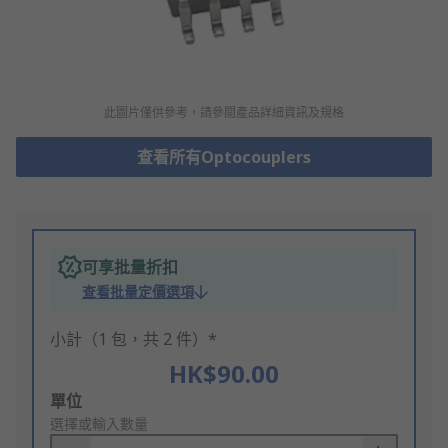
此圖片僅供參考，請參閲產品詳細資訊及規格
查看所有Optocouplers
可享批量折扣
查看批量定價選項
小計（1 包，共 2 件）*
HK$90.00
Add
單位
to
選擇或輸入數量