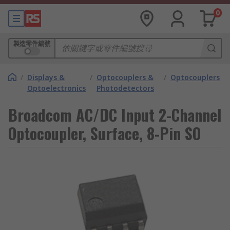
0
製造零件編號
/
Displays &
/
Optocouplers &
/
Optocouplers
Optoelectronics
Photodetectors
Broadcom AC/DC Input 2-Channel
Optocoupler, Surface, 8-Pin SO