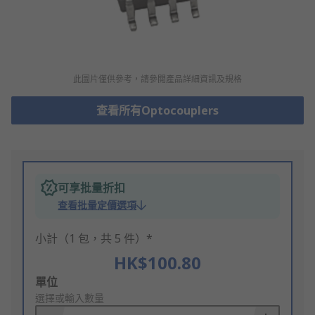
此圖片僅供參考，請參閲產品詳細資訊及規格
查看所有Optocouplers
可享批量折扣
查看批量定價選項
小計（1 包，共 5 件）*
HK$100.80
Add
單位
to
選擇或輸入數量