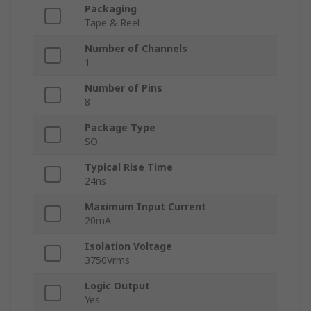
Packaging
Tape & Reel
Number of Channels
1
Number of Pins
8
Package Type
SO
Typical Rise Time
24ns
Maximum Input Current
20mA
Isolation Voltage
3750Vrms
Logic Output
Yes