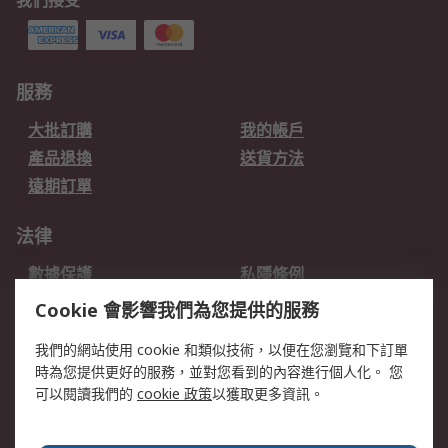
我們接受
服務
大批訂購
我的帳戶
產品退換
送貨方法
遠期訂單
法律
數據保護
私隱條例
網站條款
郵件安全
Cookie 會影響我們為您提供的服務
销售条款和条件
我們的網站使用 cookie 和類似技術，以便在您瀏覽和下訂單
時為您提供更好的服務，並對您看到的內容進行個人化。 您
關於RS
可以閱讀我們的
cookie 政策
以獲取更多資訊。
RS銷售條款
企業集團
全球辦事處
加入我們