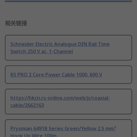
相关链接
Schneider Electric Analogue DIN Rail Time
Switch 250 V ac, 1-Channel
RS PRO 2 Core Power Cable 1000, 600 V
https://hkcn.rs-online.com/web/p/coaxial-
cable/2662163
Prysmian 6491B Series Green/Yellow 2.5 mm²
Hook Up Wire 100m