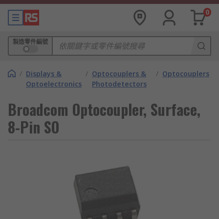
0
製造零件編號
/
Displays &
/
Optocouplers &
/
Optocouplers
Optoelectronics
Photodetectors
Broadcom Optocoupler, Surface,
8-Pin SO