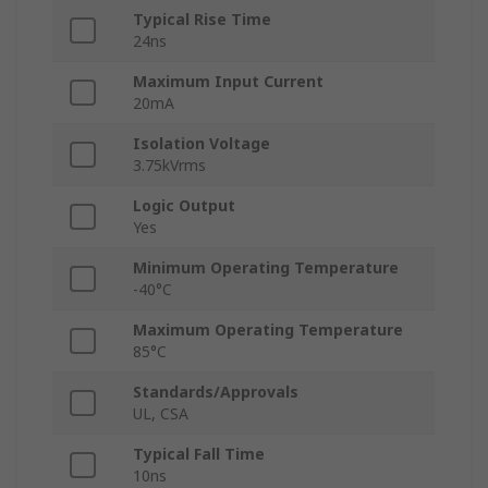
Typical Rise Time
24ns
Maximum Input Current
20mA
Isolation Voltage
3.75kVrms
Logic Output
Yes
Minimum Operating Temperature
-40°C
Maximum Operating Temperature
85°C
Standards/Approvals
UL, CSA
Typical Fall Time
10ns