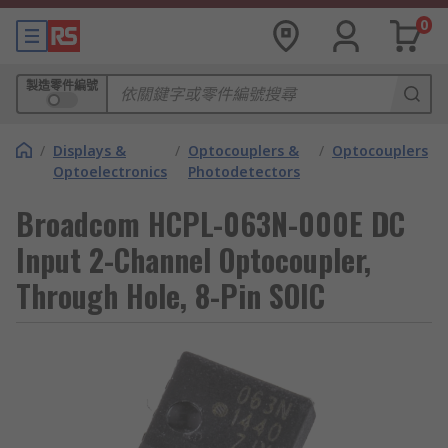
0
製造零件編號
/
Displays &
/
Optocouplers &
/
Optocouplers
Optoelectronics
Photodetectors
Broadcom HCPL-063N-000E DC
Input 2-Channel Optocoupler,
Through Hole, 8-Pin SOIC