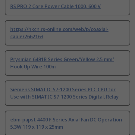
RS PRO 2 Core Power Cable 1000, 600 V
https://hkcn.rs-online.com/web/p/coaxial-
cable/2662163
Prysmian 6491B Series Green/Yellow 2.5 mm²
Hook Up Wire 100m
Siemens SIMATIC S7-1200 Series PLC CPU for
Use with SIMATIC S7-1200 Series Digital, Relay
ebm-papst 4400 F Series Axial Fan DC Operation
5.3W 119 x 119 x 25mm