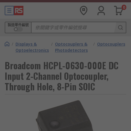
0
製造零件編號
/
Displays &
/
Optocouplers &
/
Optocouplers
Optoelectronics
Photodetectors
Broadcom HCPL-0630-000E DC
Input 2-Channel Optocoupler,
Through Hole, 8-Pin SOIC