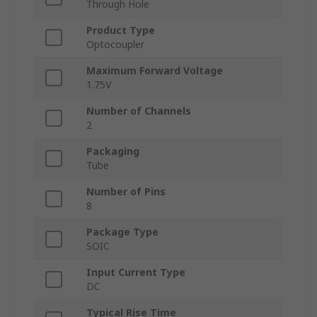
Through Hole
Product Type
Optocoupler
Maximum Forward Voltage
1.75V
Number of Channels
2
Packaging
Tube
Number of Pins
8
Package Type
SOIC
Input Current Type
DC
Typical Rise Time