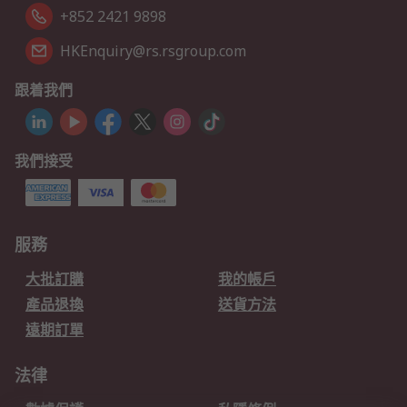
+852 2421 9898
HKEnquiry@rs.rsgroup.com
跟着我們
我們接受
服務
大批訂購
我的帳戶
產品退換
送貨方法
遠期訂單
法律