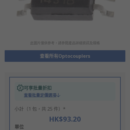
此圖片僅供參考，請參閲產品詳細資訊及規格
查看所有Optocouplers
可享批量折扣
查看批量定價選項
小計（1 包，共 25 件）*
HK$93.20
Add
單位