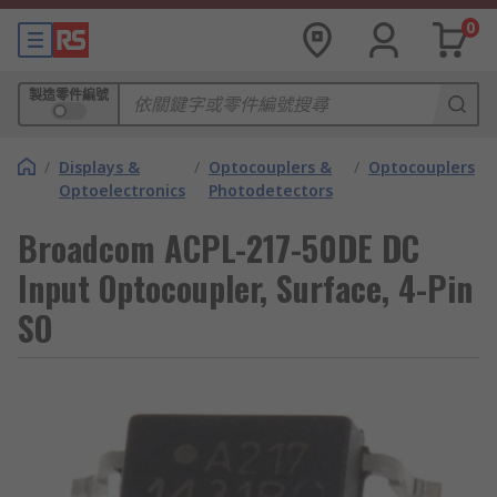
0
製造零件編號
/
Displays &
/
Optocouplers &
/
Optocouplers
Optoelectronics
Photodetectors
Broadcom ACPL-217-50DE DC
Input Optocoupler, Surface, 4-Pin
SO