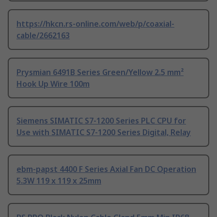
https://hkcn.rs-online.com/web/p/coaxial-
cable/2662163
Prysmian 6491B Series Green/Yellow 2.5 mm²
Hook Up Wire 100m
Siemens SIMATIC S7-1200 Series PLC CPU for
Use with SIMATIC S7-1200 Series Digital, Relay
ebm-papst 4400 F Series Axial Fan DC Operation
5.3W 119 x 119 x 25mm