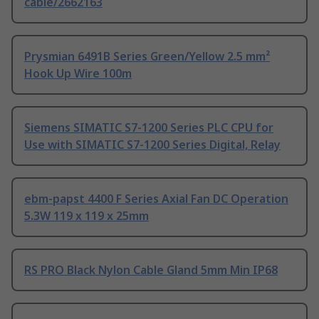
cable/2662163
Prysmian 6491B Series Green/Yellow 2.5 mm²
Hook Up Wire 100m
Siemens SIMATIC S7-1200 Series PLC CPU for
Use with SIMATIC S7-1200 Series Digital, Relay
ebm-papst 4400 F Series Axial Fan DC Operation
5.3W 119 x 119 x 25mm
RS PRO Black Nylon Cable Gland 5mm Min IP68