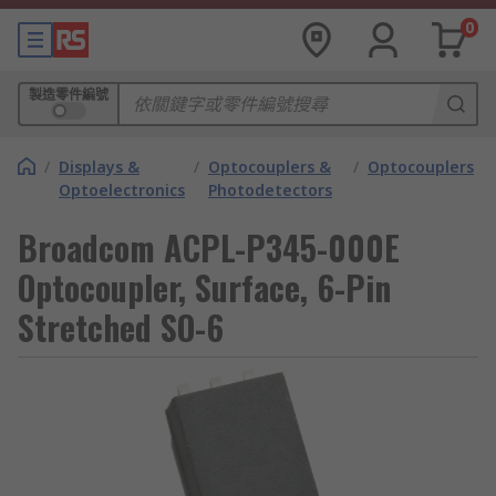
0
製造零件編號
/
Displays &
/
Optocouplers &
/
Optocouplers
Optoelectronics
Photodetectors
Broadcom ACPL-P345-000E
Optocoupler, Surface, 6-Pin
Stretched SO-6