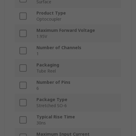
Surface
Product Type
Optocoupler
Maximum Forward Voltage
1.95V
Number of Channels
1
Packaging
Tube Reel
Number of Pins
6
Package Type
Stretched SO-6
Typical Rise Time
30ns
Maximum Input Current