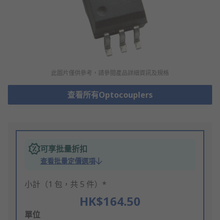
此圖片僅供參考，請參閲產品詳細資訊及規格
查看所有Optocouplers
可享批量折扣
查看批量定價選項
小計（1 包，共 5 件）*
HK$164.50
Add
單位