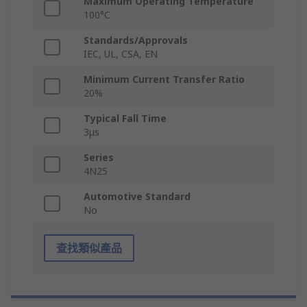
Maximum Operating Temperature
100°C
Standards/Approvals
IEC, UL, CSA, EN
Minimum Current Transfer Ratio
20%
Typical Fall Time
3μs
Series
4N25
Automotive Standard
No
查找類似產品