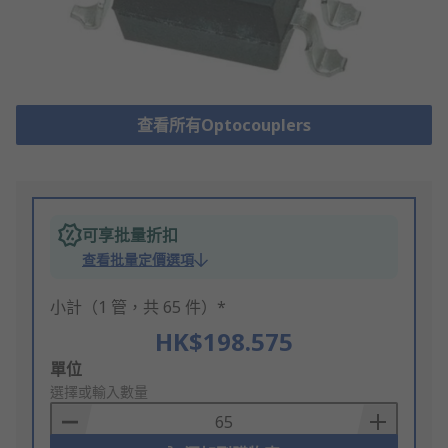
查看所有Optocouplers
可享批量折扣
查看批量定價選項
小計（1 管，共 65 件）*
HK$198.575
Add
單位
to
選擇或輸入數量
Basket