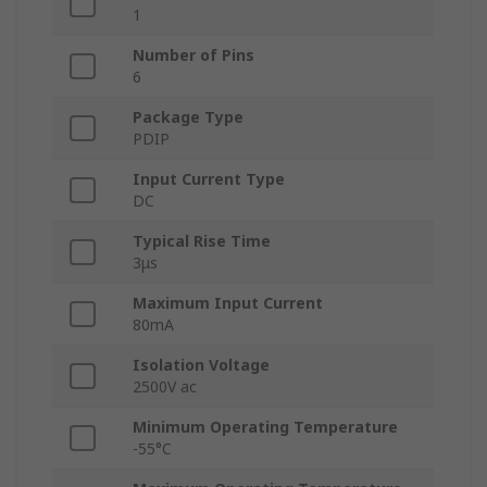
1
Number of Pins
6
Package Type
PDIP
Input Current Type
DC
Typical Rise Time
3μs
Maximum Input Current
80mA
Isolation Voltage
2500V ac
Minimum Operating Temperature
-55°C