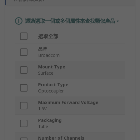
透過選取一個或多個屬性來查找類似產品。
選取全部
品牌
Broadcom
Mount Type
Surface
Product Type
Optocoupler
Maximum Forward Voltage
1.5V
Packaging
Tube
Number of Channels