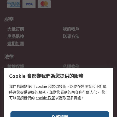
服務
大批訂購
我的帳戶
產品退換
送貨方法
遠期訂單
法律
數據保護
私隱條例
網站條款
郵件安全
Cookie 會影響我們為您提供的服務
销售条款和条件
我們的網站使用 cookie 和類似技術，以便在您瀏覽和下訂單
時為您提供更好的服務，並對您看到的內容進行個人化。 您
關於RS
可以閱讀我們的
cookie 政策
以獲取更多資訊。
RS銷售條款
企業集團
全球辦事處
加入我們