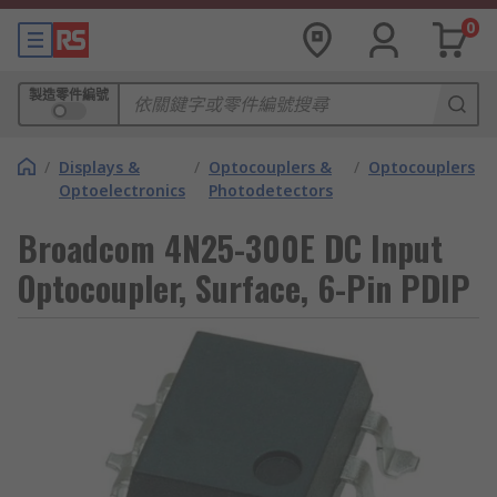
0
製造零件編號
/
Displays &
/
Optocouplers &
/
Optocouplers
Optoelectronics
Photodetectors
Broadcom 4N25-300E DC Input
Optocoupler, Surface, 6-Pin PDIP