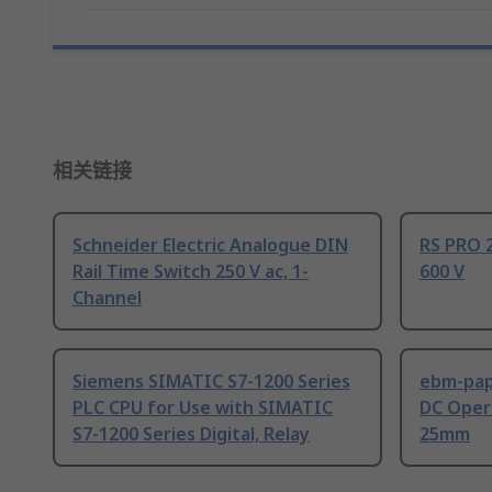
相关链接
Schneider Electric Analogue DIN
RS PRO 2
Rail Time Switch 250 V ac, 1-
600 V
Channel
Siemens SIMATIC S7-1200 Series
ebm-paps
PLC CPU for Use with SIMATIC
DC Opera
S7-1200 Series Digital, Relay
25mm