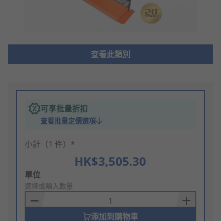
查看此類別
可享批量折扣
查看批量定價選項
小計（1 件）*
HK$3,505.30
Add
單位
to
選擇或輸入數量
Basket
添加到購物車