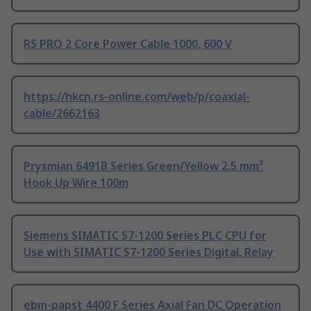
RS PRO 2 Core Power Cable 1000, 600 V
https://hkcn.rs-online.com/web/p/coaxial-
cable/2662163
Prysmian 6491B Series Green/Yellow 2.5 mm²
Hook Up Wire 100m
Siemens SIMATIC S7-1200 Series PLC CPU for
Use with SIMATIC S7-1200 Series Digital, Relay
ebm-papst 4400 F Series Axial Fan DC Operation