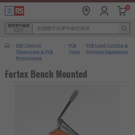
0
製造零件編號
/
ESD Control,
/
PCB
/
PCB Lead Cutting &
Cleanroom & PCB
Tools
Forming Equipment
Prototyping
Fortex Bench Mounted