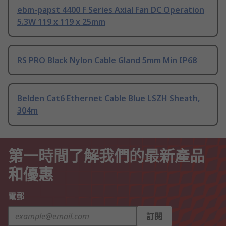
ebm-papst 4400 F Series Axial Fan DC Operation
5.3W 119 x 119 x 25mm
RS PRO Black Nylon Cable Gland 5mm Min IP68
Belden Cat6 Ethernet Cable Blue LSZH Sheath,
304m
第一時間了解我們的最新產品
和優惠
電郵
訂閱