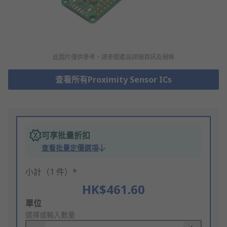
此圖片僅供參考，請參閲產品詳細資訊及規格
查看所有Proximity Sensor ICs
可享批量折扣
查看批量定價選項
小計（1 件）*
HK$461.60
Add
單位
to
選擇或輸入數量