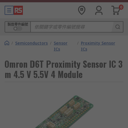
0
製造零件編號
/
Semiconductors
/
Sensor
/
Proximity Sensor
ICs
ICs
Omron D6T Proximity Sensor IC 3
m 4.5 V 5.5V 4 Module