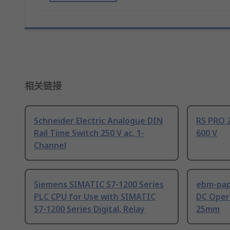
相关链接
Schneider Electric Analogue DIN
RS PRO 2
Rail Time Switch 250 V ac, 1-
600 V
Channel
Siemens SIMATIC S7-1200 Series
ebm-paps
PLC CPU for Use with SIMATIC
DC Opera
S7-1200 Series Digital, Relay
25mm