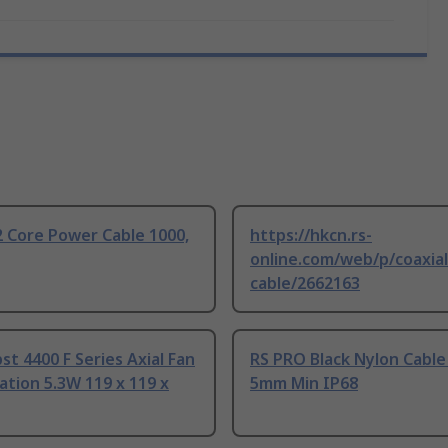
 Core Power Cable 1000,
https://hkcn.rs-
online.com/web/p/coaxial
cable/2662163
t 4400 F Series Axial Fan
RS PRO Black Nylon Cable
tion 5.3W 119 x 119 x
5mm Min IP68