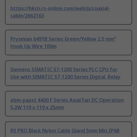
https://hkcn.rs-online.com/web/p/coaxial-
cable/2662163
Prysmian 6491B Series Green/Yellow 2.5 mm²
Hook Up Wire 100m
Siemens SIMATIC S7-1200 Series PLC CPU for
Use with SIMATIC S7-1200 Series Digital, Relay
ebm-papst 4400 F Series Axial Fan DC Operation
5.3W 119 x 119 x 25mm
RS PRO Black Nylon Cable Gland 5mm Min IP68