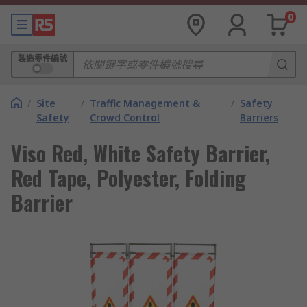
0
製造零件編號
/
Site
/
Traffic Management &
/
Safety
Safety
Crowd Control
Barriers
Viso Red, White Safety Barrier,
Red Tape, Polyester, Folding
Barrier