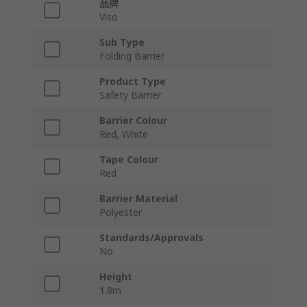
品牌
Viso
Sub Type
Folding Barrier
Product Type
Safety Barrier
Barrier Colour
Red, White
Tape Colour
Red
Barrier Material
Polyester
Standards/Approvals
No
Height
1.8m