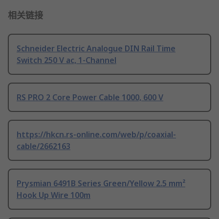
相关链接
Schneider Electric Analogue DIN Rail Time
Switch 250 V ac, 1-Channel
RS PRO 2 Core Power Cable 1000, 600 V
https://hkcn.rs-online.com/web/p/coaxial-
cable/2662163
Prysmian 6491B Series Green/Yellow 2.5 mm²
Hook Up Wire 100m