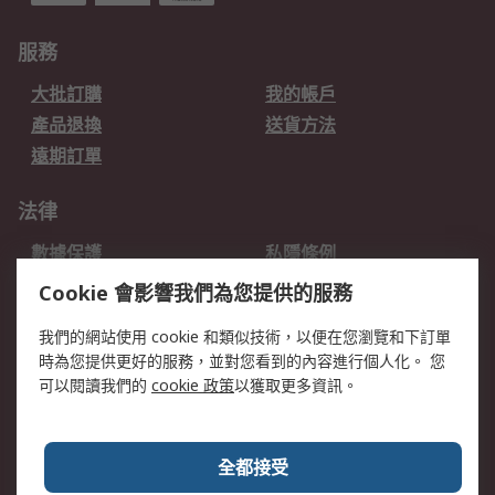
服務
大批訂購
我的帳戶
產品退換
送貨方法
遠期訂單
法律
數據保護
私隱條例
網站條款
郵件安全
Cookie 會影響我們為您提供的服務
销售条款和条件
我們的網站使用 cookie 和類似技術，以便在您瀏覽和下訂單
時為您提供更好的服務，並對您看到的內容進行個人化。 您
關於RS
可以閱讀我們的
cookie 政策
以獲取更多資訊。
RS銷售條款
企業集團
全球辦事處
加入我們
全都接受
新聞中心
關於RS