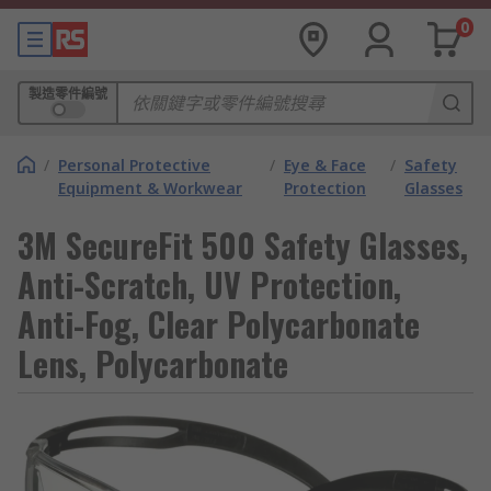
0
製造零件編號
/
Personal Protective
/
Eye & Face
/
Safety
Equipment & Workwear
Protection
Glasses
3M SecureFit 500 Safety Glasses,
Anti-Scratch, UV Protection,
Anti-Fog, Clear Polycarbonate
Lens, Polycarbonate