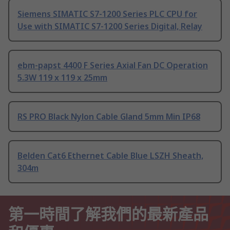
Siemens SIMATIC S7-1200 Series PLC CPU for
Use with SIMATIC S7-1200 Series Digital, Relay
ebm-papst 4400 F Series Axial Fan DC Operation
5.3W 119 x 119 x 25mm
RS PRO Black Nylon Cable Gland 5mm Min IP68
Belden Cat6 Ethernet Cable Blue LSZH Sheath,
304m
第一時間了解我們的最新產品