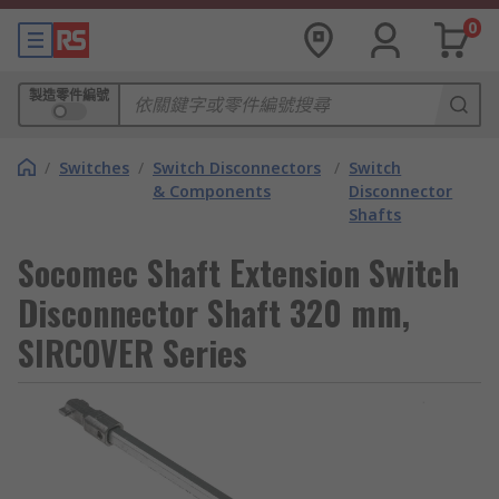
0
製造零件編號
/
Switches
/
Switch Disconnectors
/
Switch
& Components
Disconnector
Shafts
Socomec Shaft Extension Switch
Disconnector Shaft 320 mm,
SIRCOVER Series