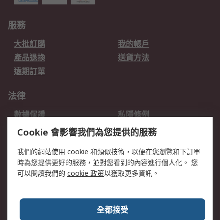
服務
大批訂購
我的帳戶
產品退換
送貨方法
遠期訂單
法律
數據保護
私隱條例
網站條款
郵件安全
Cookie 會影響我們為您提供的服務
销售条款和条件
我們的網站使用 cookie 和類似技術，以便在您瀏覽和下訂單
時為您提供更好的服務，並對您看到的內容進行個人化。 您
關於RS
可以閱讀我們的
cookie 政策
以獲取更多資訊。
RS銷售條款
企業集團
全球辦事處
加入我們
全都接受
新聞中心
關於RS