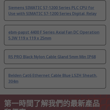
Siemens SIMATIC S7-1200 Series PLC CPU for
Use with SIMATIC S7-1200 Series Digital, Relay
ebm-papst 4400 F Series Axial Fan DC Operation
5.3W 119 x 119 x 25mm
RS PRO Black Nylon Cable Gland 5mm Min IP68
Belden Cat6 Ethernet Cable Blue LSZH Sheath,
304m
第一時間了解我們的最新產品