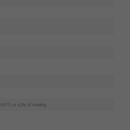
m
3.6°F) or ±2% of reading