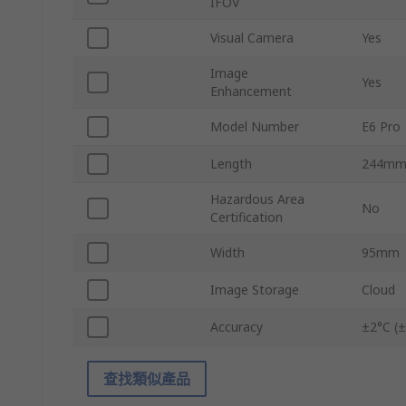
IFOV
Visual Camera
Yes
Image
Yes
Enhancement
Model Number
E6 Pro
Length
244m
Hazardous Area
No
Certification
Width
95mm
Image Storage
Cloud
Accuracy
±2°C (±
查找類似產品