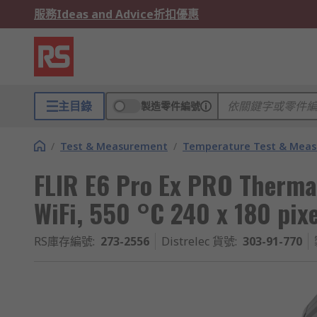
服務
Ideas and Advice
折扣優惠
主目錄
製造零件編號
/
Test & Measurement
/
Temperature Test & Mea
FLIR E6 Pro Ex PRO Therma
WiFi, 550 °C 240 x 180 pix
RS庫存編號
:
273-2556
Distrelec 貨號
:
303-91-770