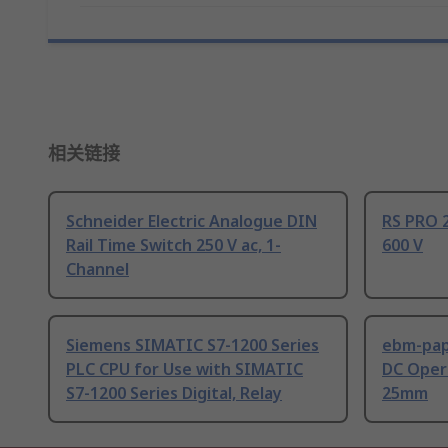
相关链接
Schneider Electric Analogue DIN
RS PRO 2
Rail Time Switch 250 V ac, 1-
600 V
Channel
Siemens SIMATIC S7-1200 Series
ebm-paps
PLC CPU for Use with SIMATIC
DC Opera
S7-1200 Series Digital, Relay
25mm