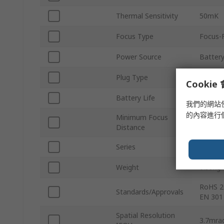
Thermal Sensitivity
50mK
Focus Type
Focus-
Power Source
Batter
Plug Type
AUS, EU
Cooki
Battery Life
4h
我們的網站
的內容進行
Minimum Focus
0.36m
Distance
Series
Ex PRO
Weight
0.59kg
RoHS 2
Standards/Approvals
EN 301
Spatial Resolution
3.7mra