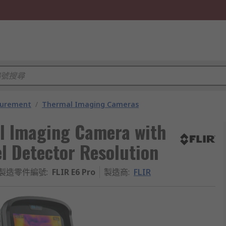
surement
/
Thermal Imaging Cameras
l Imaging Camera with
el Detector Resolution
製造零件編號
:
FLIR E6 Pro
製造商
:
FLIR