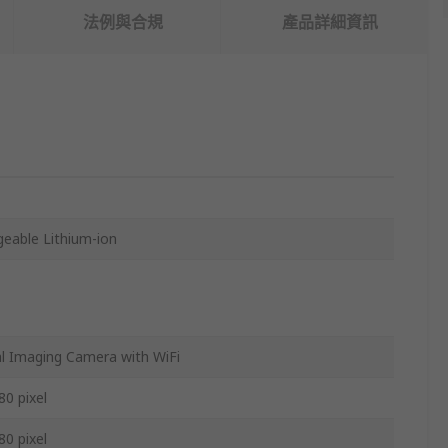
法例與合規
產品詳細資訊
eable Lithium-ion
l Imaging Camera with WiFi
80 pixel
80 pixel