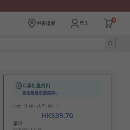
0
包裹追蹤
登入
可享批量折扣
查看批量定價選項
小計（1 袋，共 50 件）*
HK$39.70
Add
單位
選擇或輸入數量