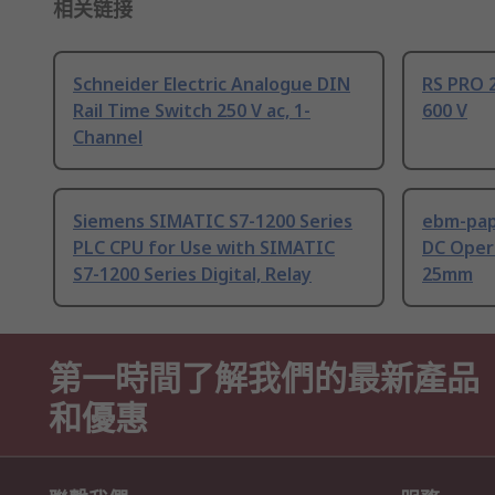
相关链接
Schneider Electric Analogue DIN
RS PRO 2
Rail Time Switch 250 V ac, 1-
600 V
Channel
Siemens SIMATIC S7-1200 Series
ebm-paps
PLC CPU for Use with SIMATIC
DC Opera
S7-1200 Series Digital, Relay
25mm
第一時間了解我們的最新產品
和優惠