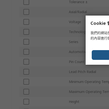
Tolerance ±
Axial/Radial
Voltage
Cooki
Technology
我們的網站
的內容進行
Series
Automotive Standard
Pin Count
Lead Pitch Radial
Minimum Operating Tem
Maximum Operating Tem
Height