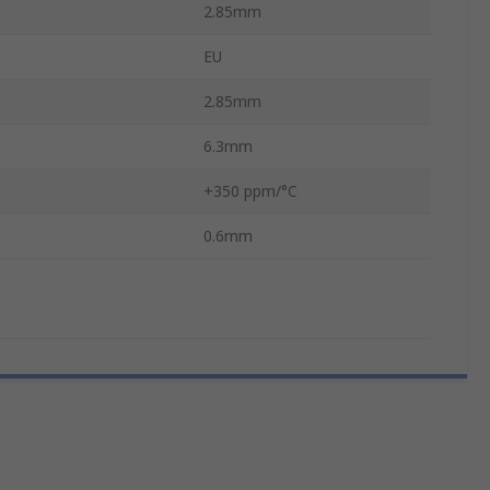
2.85mm
EU
2.85mm
6.3mm
+350 ppm/°C
0.6mm