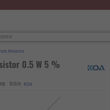
ole Resistors
sistor 0.5 W 5 %
22J
製造商
:
KOA