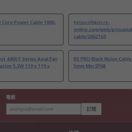
 Core Power Cable 1000,
https://hkcn.rs-
online.com/web/p/coaxial
cable/2662163
t 4400 F Series Axial Fan
RS PRO Black Nylon Cable
tion 5.3W 119 x 119 x
5mm Min IP68
電郵
訂閱