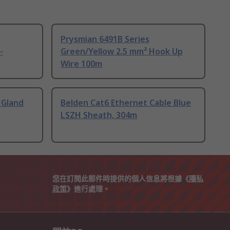
Prysmian 6491B Series
-
Green/Yellow 2.5 mm² Hook Up
Wire 100m
 Gland
Belden Cat6 Ethernet Cable Blue
LSZH Sheath, 304m
您在訂閱此郵件時提供的個人信息將根據《
隱私
政策
》進行處理。