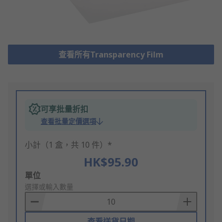
查看所有Transparency Film
可享批量折扣
查看批量定價選項
小計（1 盒，共 10 件）*
HK$95.90
Add
單位
to
選擇或輸入數量
Basket
查看送貨日期