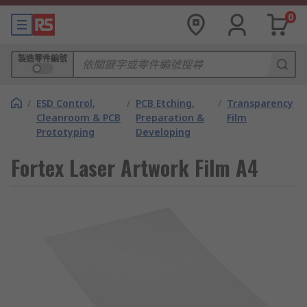
0
製造零件編號
/
ESD Control,
/
PCB Etching,
/
Transparency
Cleanroom & PCB
Preparation &
Film
Prototyping
Developing
Fortex Laser Artwork Film A4