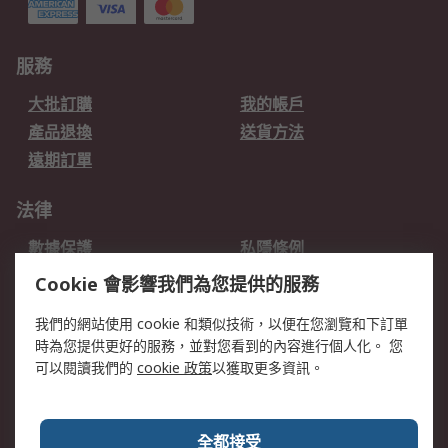
服務
大批訂購
我的帳戶
產品退換
送貨方法
遠期訂單
法律
數據保護
私隱條例
網站條款
郵件安全
Cookie 會影響我們為您提供的服務
销售条款和条件
我們的網站使用 cookie 和類似技術，以便在您瀏覽和下訂單
時為您提供更好的服務，並對您看到的內容進行個人化。 您
關於RS
可以閱讀我們的
cookie 政策
以獲取更多資訊。
RS銷售條款
企業集團
全球辦事處
加入我們
全都接受