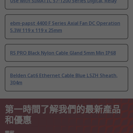
Use with SIMATIC S7-1200 Series Digital, Relay
ebm-papst 4400 F Series Axial Fan DC Operation
5.3W 119 x 119 x 25mm
RS PRO Black Nylon Cable Gland 5mm Min IP68
Belden Cat6 Ethernet Cable Blue LSZH Sheath,
304m
第一時間了解我們的最新產品
和優惠