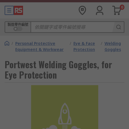
0
製造零件編號
/
Personal Protective
/
Eye & Face
/
Welding
Equipment & Workwear
Protection
Goggles
Portwest Welding Goggles, for
Eye Protection