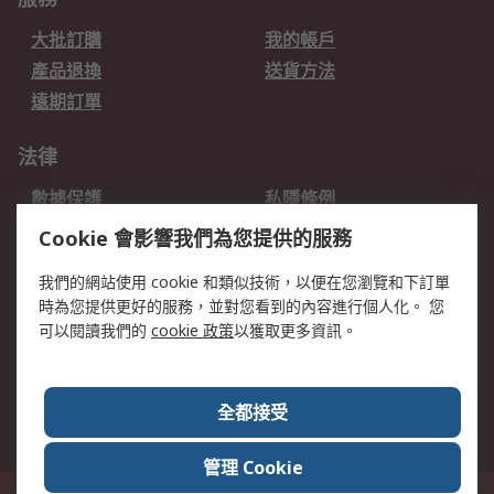
大批訂購
我的帳戶
產品退換
送貨方法
遠期訂單
法律
數據保護
私隱條例
網站條款
郵件安全
Cookie 會影響我們為您提供的服務
销售条款和条件
我們的網站使用 cookie 和類似技術，以便在您瀏覽和下訂單
時為您提供更好的服務，並對您看到的內容進行個人化。 您
關於RS
可以閱讀我們的
cookie 政策
以獲取更多資訊。
RS銷售條款
企業集團
全球辦事處
加入我們
全都接受
新聞中心
關於RS
管理 Cookie
香港長沙灣郵政信箱 80108號 此網站的所有解釋根據英語版本
© RS