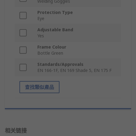
Welding Goggles
Protection Type
Eye
Adjustable Band
Yes
Frame Colour
Bottle Green
Standards/Approvals
EN 166-1F, EN 169 Shade 5, EN 175 F
查找類似產品
相关链接