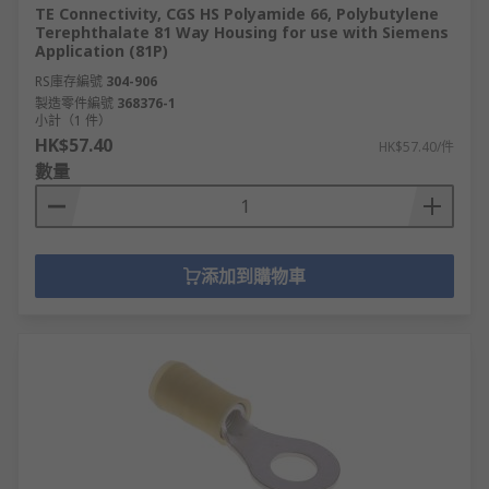
TE Connectivity, CGS HS Polyamide 66, Polybutylene
Terephthalate 81 Way Housing for use with Siemens
Application (81P)
RS庫存編號
304-906
製造零件編號
368376-1
小計（1 件）
HK$57.40
HK$57.40/件
數量
添加到購物車