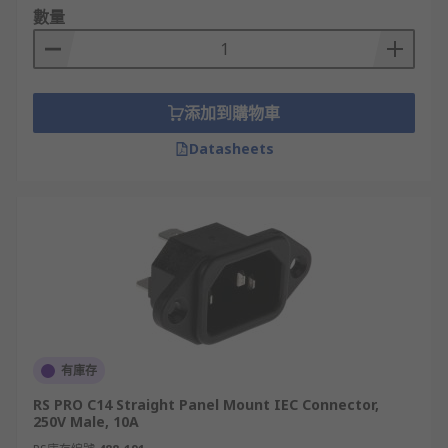
數量
添加到購物車
Datasheets
有庫存
RS PRO C14 Straight Panel Mount IEC Connector,
250V Male, 10A