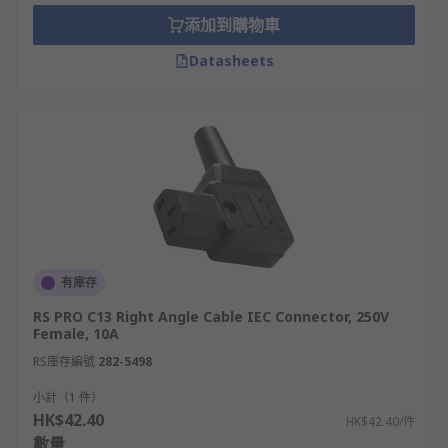
computer hard drives.
添加到購物車
C15/C16- This connector is often referred to
Datasheets
as a kettle lead due to its use in powering
electric kettles. They are well suited to this
task due to their designation as a ’hot
condition’ coupler and having a high-
temperature rating
C15A/C16A- Is similar to the C15 and C16,
but is rated for a higher temperature.
C17/C18- Is an unearthed power connector
有庫存
that is used in audio applications when
audio quality is a concern.
RS PRO C13 Right Angle Cable IEC Connector, 250V
Female, 10A
C19/C20- Is a power connector for high
RS庫存編號
282-5498
current applications, such as
uninterruptible power supplies or power
小計（1 件）
distribution units.
HK$42.40
HK$42.40/件
數量