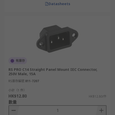
Datasheets
有庫存
RS PRO C14 Straight Panel Mount IEC Connector,
250V Male, 15A
RS庫存編號
811-7207
小計（1 件）
HK$12.80
HK$12.80/件
數量