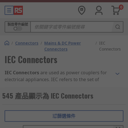
0
製造零件編號
/
Connectors
/
Mains & DC Power
/
IEC
Connectors
Connectors
IEC Connectors
IEC Connectors
are used as power couplers for
electrical appliances. IEC refers to the set of
standards from the International Electrotechnical
Commission, ensuring that the power cords for
545 產品顯示為 IEC Connectors
appliances conform to a standardized set of
safety requirements for appliances not exceeding
a 250 V ac voltage or 16 A rated current.For
篩選條件
everything to domestic kitchen equipment to
computer hardware in office environments, the