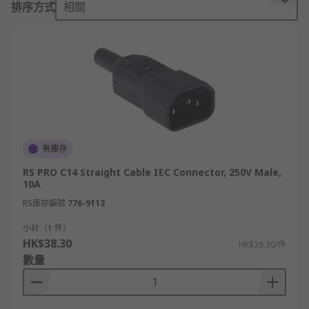
排序方式
相關
IEC connector is available in different sizes and
shapes to accommodate the current, temperature
and earthing requirements of different
appliances.
IEC Types:
C1/C2- Used for small electrical appliances
such as electric trimmers or shavers.
有庫存
C5/C6- Known as a cloverleaf, this power
RS PRO C14 Straight Cable IEC Connector, 250V Male,
connector is used in smaller electrical
10A
appliances such as
projectors
.
RS庫存編號
776-9113
C7/C8- The figure-eight connector is
小計（1 件）
commonly used in personal stereo systems
HK$38.30
HK$38.30/件
and some older laptop models.
數量
C13/C14- This connector is used for larger
electrical appliances, such as kitchen
appliances,
instrumentation amplifiers
and