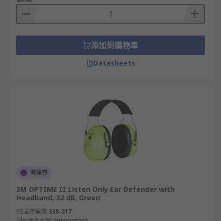
效隔離這類噪音，保護工人聽力之餘亦有助提
升工作專注度及安全性。
木工、木材加工與石材切割業: 木工及石材切割
添加到購物車
作業過程中，鋸床、切割機及打磨設備運轉時
會產生刺耳的噪音及震動。隔音耳罩能顯著降
Datasheets
低作業噪音對工人的影響，同時部分款式可與
護目鏡
及
面罩
同時佩戴，實現多重防護。
電力工程、高壓電網與通訊維修: 工程人員經常
在發電設備及變電站等高噪音環境中工作，隔
音耳罩能提供穩定的聽力保護，同時可配合安
全帽等其他個人防護裝備使用，提升整體作業
安全。
選購各款精選耳罩
有庫存
3M OPTIME II Listen Only Ear Defender with
作為業界領先的個人防護裝備供應及批發商，
RS香港
Headband, 32 dB, Green
精選來自
3M
、
Honeywell Safety
、
RS PRO
等多個
RS庫存編號
338-317
國際知名品牌的耳罩。我們的產品系列價格實惠，佩