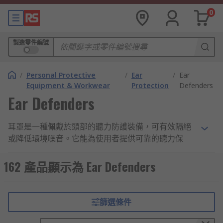
0
製造零件編號
/
Personal Protective
/
Ear
/
Ear
Equipment & Workwear
Protection
Defenders
Ear Defenders
耳罩是一種佩戴於頭部的聽力防護裝備，可有效隔絕
或降低環境噪音。它能為使用者提供可靠的聽力保
護，減少長時間暴露於高噪音環境所帶來的影響。
162 產品顯示為 Ear Defenders
耳罩的常見種類
市面上的耳罩主要可分為以下幾類：
篩選條件
被動式降噪耳罩: 利用吸音泡棉墊及密封耳罩設