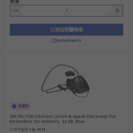
數量
添加到購物車
Datasheets
有庫存
3M PELTOR LiteCom Listen & Speak Electronic Ear
Defenders for Helmets, 32 dB, Blue
RS庫存編號
146-3079