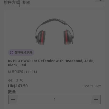
排序方式
相關
計形成物理隔音屏障，阻隔外界噪音傳入耳
朵，無需電源即可提供穩定的降噪效果。適合
工地、工廠及一般高噪音工作環境使用。
主動式降噪/電子耳罩: 利用電子技術協助降低噪
音，並提升環境聲音及語音的辨識能力。部分
型號更配備環境聲音放大或通訊功能，適合需
要兼顧聽力保護及溝通的工作場合。
頭帶式耳罩: 採用可調節頭帶設計，佩戴方便且
暫時無法供應
穩固，是最常見的耳罩款式。適合毋須佩戴安
RS PRO PW43 Ear Defender with Headband, 32 dB,
全帽的工業、建築、木工及園藝等作業使用。
Black, Red
安全帽連接式 / 帽盔式耳罩: 可直接安裝於安全
RS庫存編號
161-1188
帽兩側，無需額外頭帶，方便與安全帽配合使
小計（1 件）
用。此類耳罩適合建築工地、高空作業及其他
HK$163.50
HK$163.50/件
需要頭部防護的工作環境。
數量
頸帶式 / 頸掛式耳罩: 採用頸後彈性帶設計，將
耳罩固定於雙耳，可配合安全帽、面罩或其他
頭部防護裝備使用，而不受頭帶限制。適合需