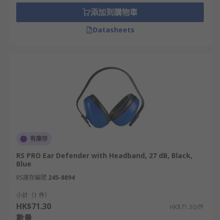
要同時佩戴多種個人防護裝備的工作環境。
添加到購物車
隔音耳罩的常見行業用途
Datasheets
耳罩的主要用途包括：
航空業與機場地勤: 機場地勤人員長期暴露於飛
機引擎運轉時產生的極高噪音環境中，隔音耳
罩能有效保護聽力免受損害。主動式降噪耳罩
更可讓地勤人員在噪音環境中仍能清晰接收指
令，確保地面作業安全。
有庫存
建築地盤、道路工程與採礦業: 鑽孔、爆破、挖
掘及使用重型機械作業時會持續產生強烈噪
RS PRO Ear Defender with Headband, 27 dB, Black,
音。抗噪耳罩能為施工人員提供可靠的聽力防
Blue
護，降低職業性噪音傷害的風險。
RS庫存編號
245-8894
金屬加工、造船與重工業製造: 金屬加工及造船
小計（1 件）
業涉及金屬切割、打磨、焊接及鉚接等工序，
HK$71.30
HK$71.30/件
作業期間產生持續性高頻噪音。降噪耳罩能有
數量