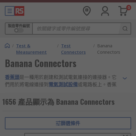
0
製造零件編號
/
Test &
/
Test
/
Banana
Measurement
Connectors
Connectors
Banana Connectors
香蕉頭
是一種用於創建和測試電氣連接的連接器。它
們用於將電線連接到
電氣測試設備
或電路板上。香蕉
插頭有時也被稱為 4mm 插頭，因為這是常見的尺
寸。香蕉插頭是一種流行的連接器類型，因為它們被
1656 產品顯示為 Banana Connectors
普遍使用，並提供了一種簡單的方法來創建高品質的
連接。
篩選條件
香蕉頭的規格