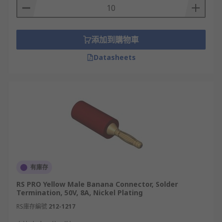
添加到購物車
Datasheets
有庫存
RS PRO Yellow Male Banana Connector, Solder
Termination, 50V, 8A, Nickel Plating
RS庫存編號
212-1217