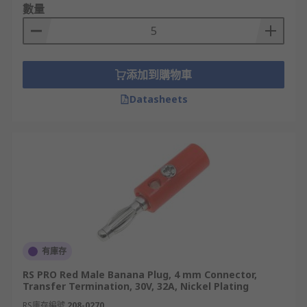
數量
電子測試設備：
數字萬用表
：用於測量電壓、電流等。
訊號發生器
：產生各種波形的訊號。
添加到購物車
頻譜分析儀
：分析訊號的頻率成分。
Datasheets
音響設備：
音箱：連接功放和音箱。
混音器：連接麥克風、樂器等音源。
實驗室設備：
電源供應器：提供穩定的電源。
函數發生器
：產生各種函數訊號。
工業控制設備：
PLC：用於工業自動化控制。
有庫存
傳感器：將物理量轉換為電信號。
RS PRO Red Male Banana Plug, 4 mm Connector,
Transfer Termination, 30V, 32A, Nickel Plating
有保護套與無保護套香蕉頭
RS庫存編號
208-0270