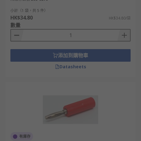
的區別
小計（1 袋，共 5 件）
HK$34.80
HK$34.80/袋
香蕉測試插頭可能有保護套、無保護套或可伸縮的。
數量
無保護套香蕉插頭是一種常見的類型。在使用高壓電
路時，使用帶護套的香蕉插頭至關重要。保護套提供
保護罩，防止意外接觸。
添加到購物車
香蕉頭的品牌推薦
Datasheets
RS 歐時為您提供了不同品牌的香蕉頭，如
RS PRO
、
Hirschmann Test & Measurement
、
Schutzinger
等多款不同規格、型號的產品供您挑選，從而滿足不
同的應用場景需求。
即日訂購，最快次日發貨，網上落單滿額即享免運
費！
有庫存