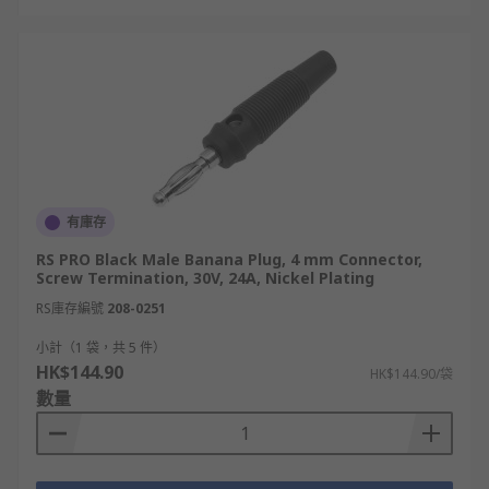
有庫存
RS PRO Black Male Banana Plug, 4 mm Connector,
Screw Termination, 30V, 24A, Nickel Plating
RS庫存編號
208-0251
小計（1 袋，共 5 件）
HK$144.90
HK$144.90/袋
數量