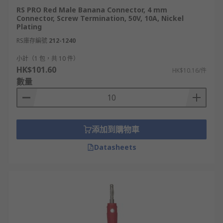
RS PRO Red Male Banana Connector, 4 mm
Connector, Screw Termination, 50V, 10A, Nickel
Plating
RS庫存編號
212-1240
小計（1 包，共 10 件）
HK$101.60
HK$10.16/件
數量
添加到購物車
Datasheets