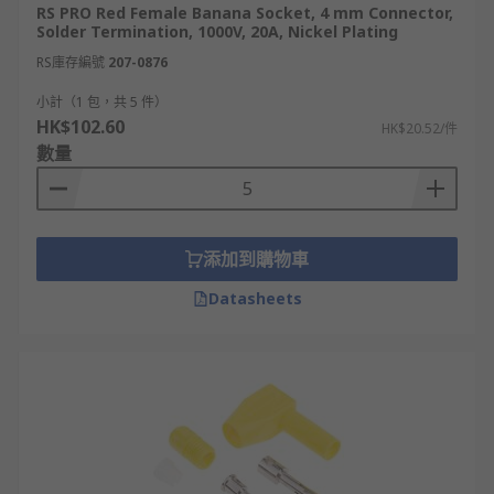
RS PRO Red Female Banana Socket, 4 mm Connector,
Solder Termination, 1000V, 20A, Nickel Plating
RS庫存編號
207-0876
小計（1 包，共 5 件）
HK$102.60
HK$20.52/件
數量
添加到購物車
Datasheets