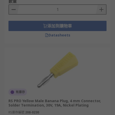
數量
添加到購物車
Datasheets
有庫存
RS PRO Yellow Male Banana Plug, 4 mm Connector,
Solder Termination, 30V, 19A, Nickel Plating
RS庫存編號
208-0230