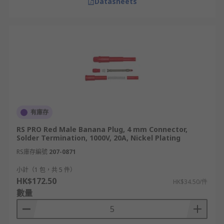
Datasheets
有庫存
RS PRO Red Male Banana Plug, 4 mm Connector,
Solder Termination, 1000V, 20A, Nickel Plating
RS庫存編號
207-0871
小計（1 包，共 5 件）
HK$172.50
HK$34.50/件
數量