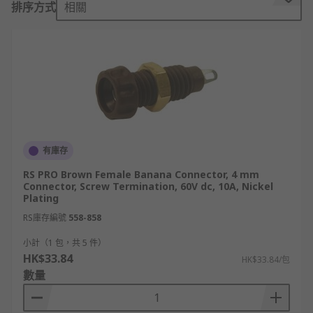
排序方式
相關
尺寸： 4mm、3mm、2mm 等。
材質： 黃銅、不鏽鋼等。
表面處理： 鍍金、鍍錫等。
絕緣層： PVC、TPE 等。
安全等級： 帶護套、不帶護套。
香蕉頭的類型
有庫存
香蕉插頭
RS PRO Brown Female Banana Connector, 4 mm
Connector, Screw Termination, 60V dc, 10A, Nickel
Plating
香蕉插頭是一種小型圓柱形插頭，有一個非常獨特的
RS庫存編號
558-858
凸出插針。這個凸起部分有一個彈簧，插入插座時會
向外壓，確保牢固穩定的連接。插頭的名稱來自於這
小計（1 包，共 5 件）
HK$33.84
個插針的形狀，讓人想起一根拉直的香蕉。香蕉插頭
HK$33.84/包
數量
是連接揚聲器和環繞接收器時使用裸線的替代品，您
可以使用它們進行無需螺絲刀的連接。香蕉插頭可提
供永久性和高品質的連接。術語「香蕉插頭」或「香