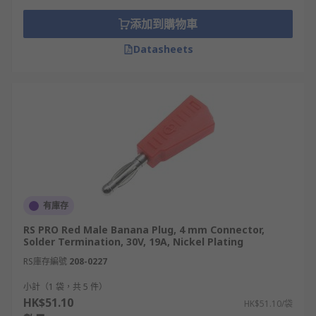
添加到購物車
Datasheets
有庫存
RS PRO Red Male Banana Plug, 4 mm Connector,
Solder Termination, 30V, 19A, Nickel Plating
RS庫存編號
208-0227
小計（1 袋，共 5 件）
HK$51.10
HK$51.10/袋