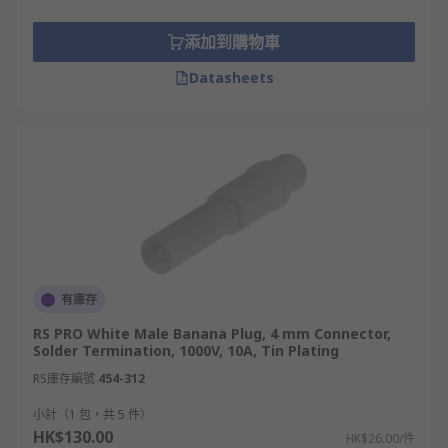
蕉插座」指的是 4mm 版本。3mm 和 2mm 的變體都
添加到購物車
稱為「迷你香蕉」，但它們不能互換使用。香蕉插頭
和插座也有不同的安全變體。
Datasheets
香蕉插座
香蕉插座是母連接器。香蕉連接器（通常是雄性的香
蕉插頭和雌性的香蕉插座或香蕉插孔）是一種單線
（單導體）電氣連接器，用於將電線連接到設備。
香蕉耦合器
有庫存
香蕉耦合器可以延長現有的電線，或者當運行新安裝
時，它們有助於連接兩段電線。通過將兩個香蕉插頭
RS PRO White Male Banana Plug, 4 mm Connector,
Solder Termination, 1000V, 10A, Tin Plating
連接到一個套筒中，該套筒連接兩端，以提供安全且
高性能的連接。
RS庫存編號
454-312
小計（1 包，共 5 件）
香蕉頭的應用
HK$130.00
HK$26.00/件