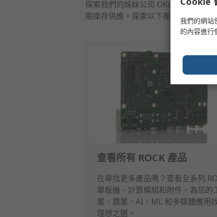
Cooki
探索我們的姊妹公司 OKdo（物聯網
期庫存供應。探索以下產品系列，並立
我們的網站
的內容進行
查看所有 ROCK 產品
在尋找更多產品嗎？查看全系列 RO
單板機、計算模組和附件，為您的
業、農業、AI、ML 和多媒體應用
理想之選。