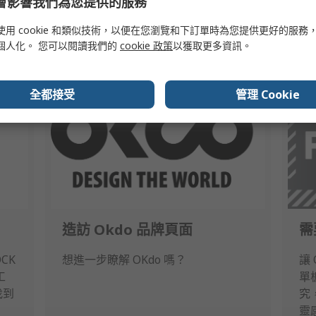
e 會影響我們為您提供的服務
和單板機專精）與 Radxa 合作推出的可靠、堅固的全新單板機
即啟動您的下一個專案！
使用 cookie 和類似技術，以便在您瀏覽和下訂單時為您提供更好的服務
個人化。 您可以閱讀我們的
cookie 政策
以獲取更多資訊。
全都接受
管理 Cookie
造訪 Okdo 品牌頁面
需
CK
想進一步瞭解 OKdo 嗎？
讓
工
單
找到
究
靈