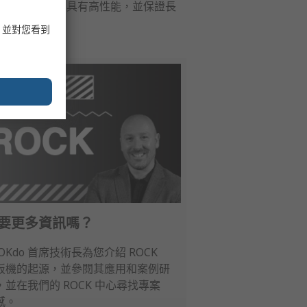
系列。這些電路板具有高性能，並保證長
，並對您看到
要更多資訊嗎？
 OKdo 首席技術長為您介紹 ROCK
板機的起源，並參閱其應用和案例研
，並在我們的 ROCK 中心尋找專案
感。