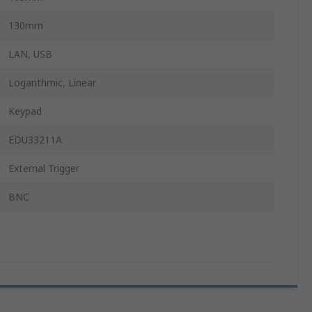
130mm
LAN, USB
Logarithmic, Linear
Keypad
EDU33211A
External Trigger
BNC