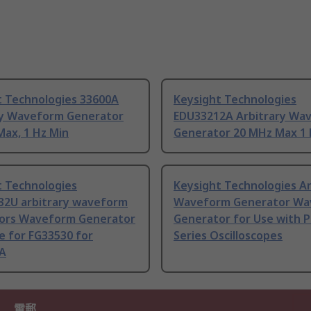
t Technologies 33600A
Keysight Technologies
ry Waveform Generator
EDU33212A Arbitrary Wa
ax, 1 Hz Min
Generator 20 MHz Max 1 
t Technologies
Keysight Technologies Ar
2U arbitrary waveform
Waveform Generator Wa
ors Waveform Generator
Generator for Use with 
e for FG33530 for
Series Oscilloscopes
A
電郵