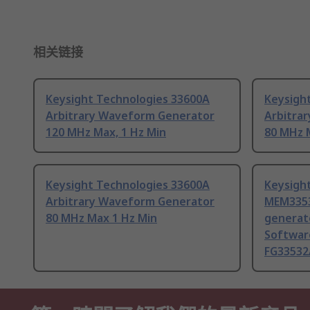
相关链接
Keysight Technologies 33600A
Keysigh
Arbitrary Waveform Generator
Arbitra
120 MHz Max, 1 Hz Min
80 MHz M
Keysight Technologies 33600A
Keysigh
Arbitrary Waveform Generator
MEM3353
80 MHz Max 1 Hz Min
generat
Softwar
FG33532