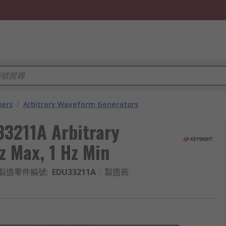
sers
/
Arbitrary Waveform Generators
33211A Arbitrary
 Max, 1 Hz Min
製造零件編號
:
EDU33211A
製造商
: