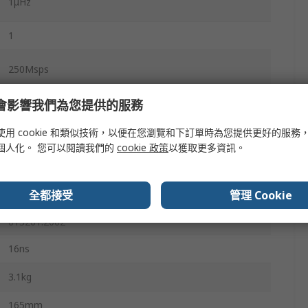
1μHz
1
250Msps
e 會影響我們為您提供的服務
0°C
使用 cookie 和類似技術，以便在您瀏覽和下訂單時為您提供更好的服務
個人化。 您可以閱讀我們的
cookie 政策
以獲取更多資訊。
55°C
314mm
全都接受
管理 Cookie
ICES001:2004, EN 613261:1997+A2:2001+A3:2003, IEC
613261:2002
16ns
3.1kg
165mm