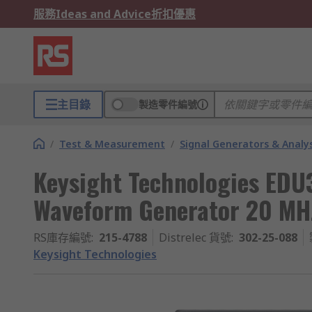
服務
Ideas and Advice
折扣優惠
主目錄
製造零件編號
/
Test & Measurement
/
Signal Generators & Analy
Keysight Technologies EDU
Waveform Generator 20 MHz
RS庫存編號
:
215-4788
Distrelec 貨號
:
302-25-088
Keysight Technologies