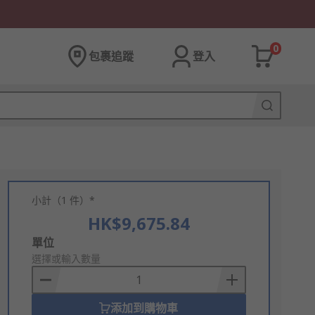
0
包裹追蹤
登入
小計（1 件）*
HK$9,675.84
Add
單位
to
選擇或輸入數量
Basket
添加到購物車