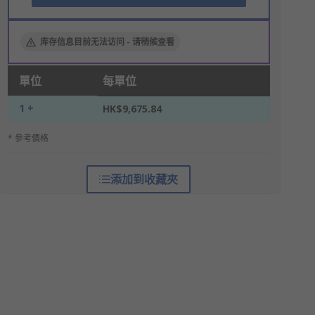
库存信息目前无法访问 - 请稍候查看
單位
每單位
1 +
HK$9,675.84
* 參考價格
添加到收藏夾