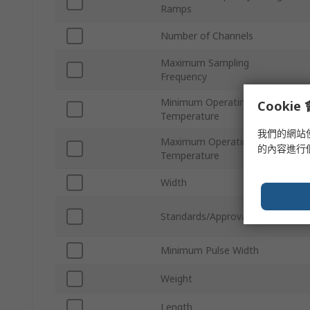
Ramps
Number of Channels
Maximum Sampling
Frequency
Minimum Operating
Cooki
Temperature
我們的網站
Maximum Operating
的內容進行
Temperature
Width
Standards/Approvals
Minimum Pulse Width
Weight
Length