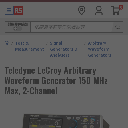
0
製造零件編號
/
Test &
/
Signal
/
Arbitrary
Measurement
Generators &
Waveform
Analysers
Generators
Teledyne LeCroy Arbitrary
Waveform Generator 150 MHz
Max, 2-Channel