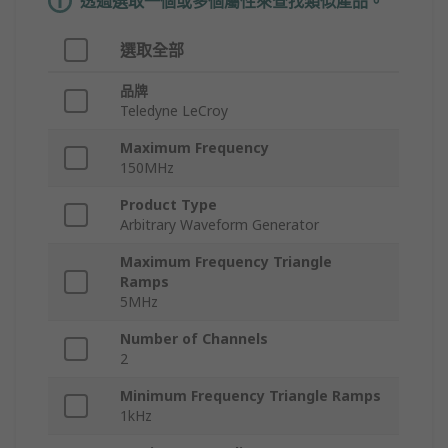
透過選取一個或多個屬性來查找類似產品。
選取全部
品牌
Teledyne LeCroy
Maximum Frequency
150MHz
Product Type
Arbitrary Waveform Generator
Maximum Frequency Triangle
Ramps
5MHz
Number of Channels
2
Minimum Frequency Triangle Ramps
1kHz