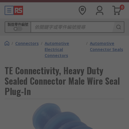
0
製造零件編號
/
Connectors
/
Automotive
/
Automotive
Electrical
Connector Seals
Connectors
TE Connectivity, Heavy Duty
Sealed Connector Male Wire Seal
Plug-In