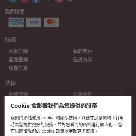
我們接受
服務
大批訂購
我的帳戶
產品退換
送貨方法
遠期訂單
法律
數據保護
私隱條例
網站條款
郵件安全
Cookie 會影響我們為您提供的服務
销售条款和条件
我們的網站使用 cookie 和類似技術，以便在您瀏覽和下訂單
時為您提供更好的服務，並對您看到的內容進行個人化。 您
關於RS
可以閱讀我們的
cookie 政策
以獲取更多資訊。