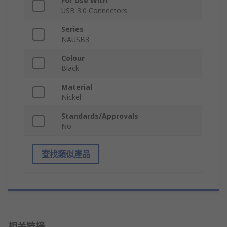
For Use With
USB 3.0 Connectors
Series
NAUSB3
Colour
Black
Material
Nickel
Standards/Approvals
No
查找類似產品
相关链接