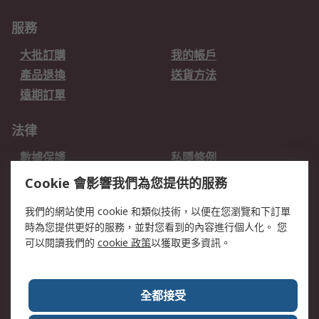
服務
大批訂購
我的帳戶
產品退換
送貨方法
遠期訂單
法律
數據保護
私隱條例
網站條款
郵件安全
Cookie 會影響我們為您提供的服務
销售条款和条件
我們的網站使用 cookie 和類似技術，以便在您瀏覽和下訂單
時為您提供更好的服務，並對您看到的內容進行個人化。 您
關於RS
可以閱讀我們的
cookie 政策
以獲取更多資訊。
RS銷售條款
企業集團
全球辦事處
加入我們
全都接受
新聞中心
關於RS