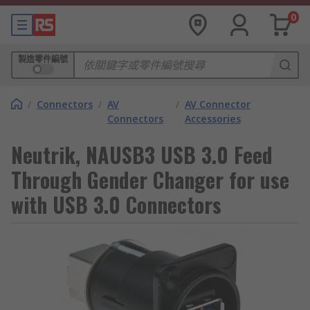
0
製造零件編號
/
Connectors
/
AV
/
AV Connector
Connectors
Accessories
Neutrik, NAUSB3 USB 3.0 Feed
Through Gender Changer for use
with USB 3.0 Connectors