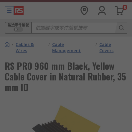
0
製造零件編號
/
Cables &
/
Cable
/
Cable
Wires
Management
Covers
RS PRO 960 mm Black, Yellow
Cable Cover in Natural Rubber, 35
mm ID