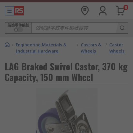
0
製造零件編號
/
Engineering Materials &
/
Castors &
/
Castor
Industrial Hardware
Wheels
Wheels
LAG Braked Swivel Castor, 370 kg
Capacity, 150 mm Wheel