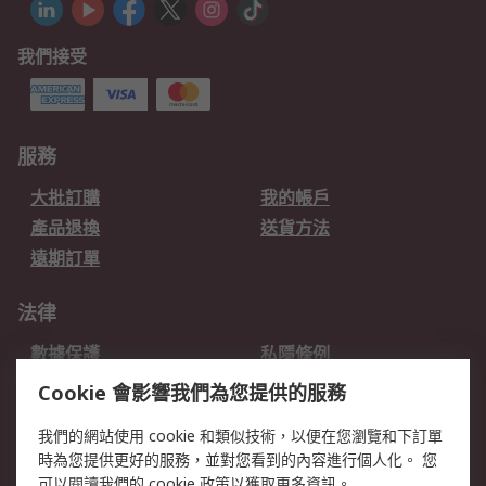
我們接受
服務
大批訂購
我的帳戶
產品退換
送貨方法
遠期訂單
法律
數據保護
私隱條例
網站條款
郵件安全
Cookie 會影響我們為您提供的服務
销售条款和条件
我們的網站使用 cookie 和類似技術，以便在您瀏覽和下訂單
時為您提供更好的服務，並對您看到的內容進行個人化。 您
關於RS
可以閱讀我們的
cookie 政策
以獲取更多資訊。