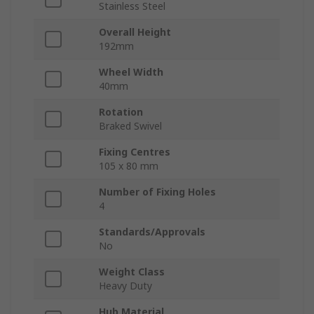
Stainless Steel
Overall Height
192mm
Wheel Width
40mm
Rotation
Braked Swivel
Fixing Centres
105 x 80 mm
Number of Fixing Holes
4
Standards/Approvals
No
Weight Class
Heavy Duty
Hub Material