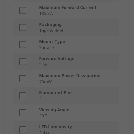
Maximum Forward Current
185mA
Packaging
Tape & Reel
Mount Type
Surface
Forward Voltage
2.5V
Maximum Power Dissipation
75mW
Number of Pins
2
Viewing Angle
20 °
LED Luminosity
2.4 cd