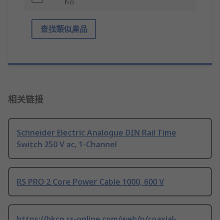
No
查找類似產品
相关链接
Schneider Electric Analogue DIN Rail Time
Switch 250 V ac, 1-Channel
RS PRO 2 Core Power Cable 1000, 600 V
https://hkcn.rs-online.com/web/p/coaxial-