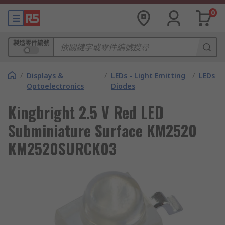
0
製造零件編號
/
Displays &
/
LEDs - Light Emitting
/
LEDs
Optoelectronics
Diodes
Kingbright 2.5 V Red LED
Subminiature Surface KM2520
KM2520SURCK03