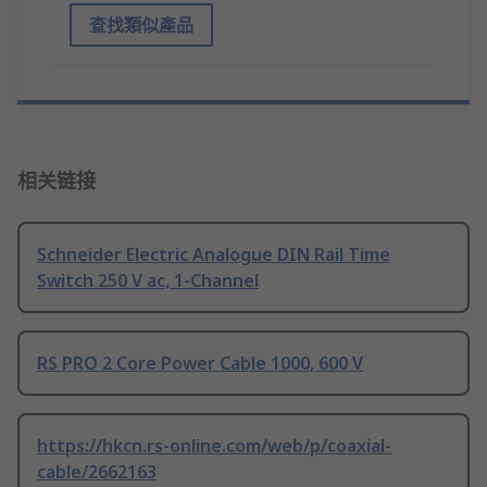
查找類似產品
相关链接
Schneider Electric Analogue DIN Rail Time
Switch 250 V ac, 1-Channel
RS PRO 2 Core Power Cable 1000, 600 V
https://hkcn.rs-online.com/web/p/coaxial-
cable/2662163