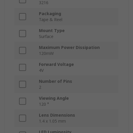
3216
Packaging
Tape & Reel
Mount Type
Surface
Maximum Power Dissipation
120mW
Forward Voltage
4V
Number of Pins
2
Viewing Angle
120 °
Lens Dimensions
1.4 x 1.05 mm
LED Luminosity