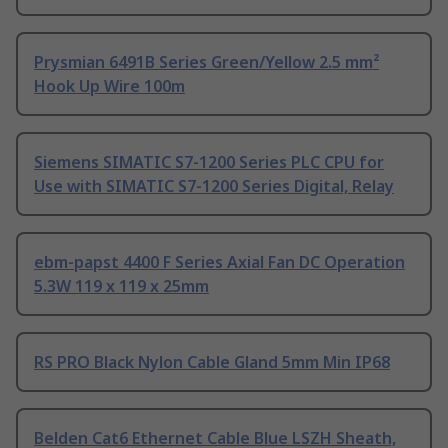
Prysmian 6491B Series Green/Yellow 2.5 mm²
Hook Up Wire 100m
Siemens SIMATIC S7-1200 Series PLC CPU for
Use with SIMATIC S7-1200 Series Digital, Relay
ebm-papst 4400 F Series Axial Fan DC Operation
5.3W 119 x 119 x 25mm
RS PRO Black Nylon Cable Gland 5mm Min IP68
Belden Cat6 Ethernet Cable Blue LSZH Sheath,