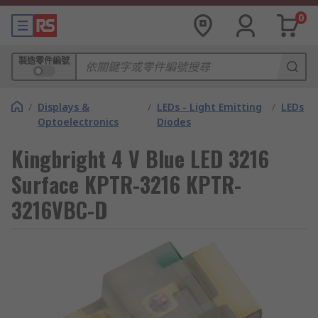
0
製造零件編號
/
Displays &
/
LEDs - Light Emitting
/
LEDs
Optoelectronics
Diodes
Kingbright 4 V Blue LED 3216
Surface KPTR-3216 KPTR-
3216VBC-D