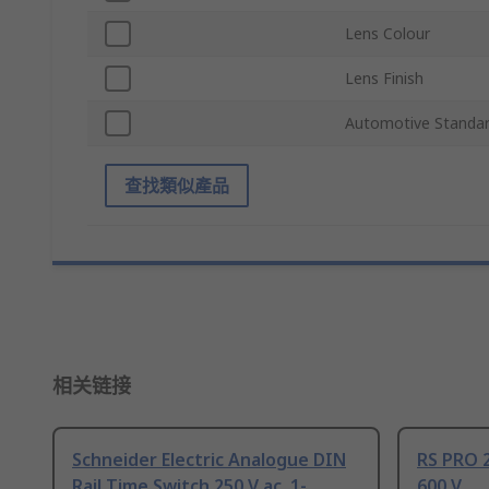
Lens Colour
Lens Finish
Automotive Standa
查找類似產品
相关链接
Schneider Electric Analogue DIN
RS PRO 2
Rail Time Switch 250 V ac, 1-
600 V