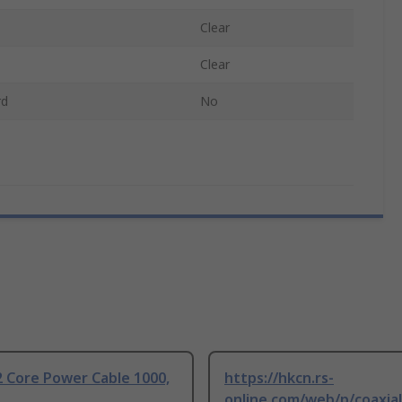
Clear
Clear
rd
No
 Core Power Cable 1000,
https://hkcn.rs-
online.com/web/p/coaxial