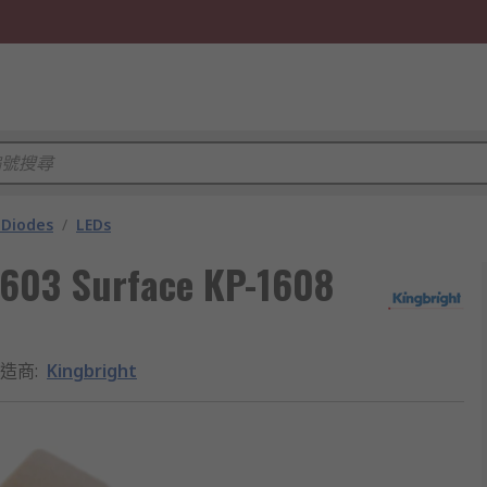
 Diodes
/
LEDs
0603 Surface KP-1608
造商
:
Kingbright