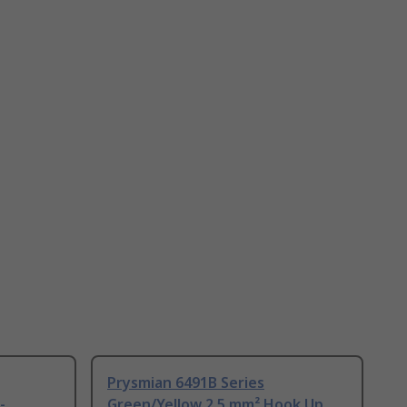
Prysmian 6491B Series
-
Green/Yellow 2.5 mm² Hook Up