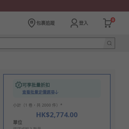
0
包裹追蹤
登入
可享批量折扣
查看批量定價選項
小計（1 卷，共 2000 件）*
HK$2,774.00
Add
單位
選擇或輸入數量