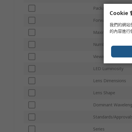
Packaging
Cooki
Forward Voltage
我們的網站
的內容進行
Maximum Power Dis
Number of Pins
Viewing Angle
LED Luminosity
Lens Dimensions
Lens Shape
Dominant Waveleng
Standards/Approval
Series