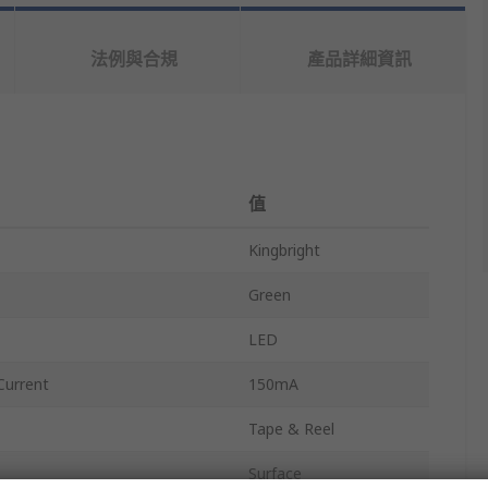
法例與合規
產品詳細資訊
值
Kingbright
Green
LED
urrent
150mA
Tape & Reel
Surface