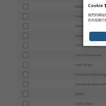
Cooki
Maximum Power Dis
我們的網站
Forward Voltage
的內容進行
Number of Pins
Viewing Angle
LED Luminosity
Lens Dimensions
Lens Shape
Dominant Wavelen
Standards/Approval
Series
Lens Colour