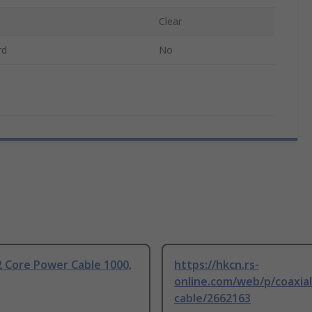
Clear
rd
No
 Core Power Cable 1000,
https://hkcn.rs-
online.com/web/p/coaxial
cable/2662163