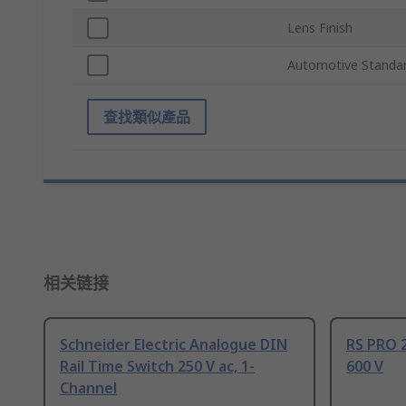
Lens Finish
Automotive Standa
查找類似產品
相关链接
Schneider Electric Analogue DIN
RS PRO 2
Rail Time Switch 250 V ac, 1-
600 V
Channel