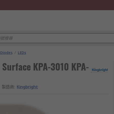
 Diodes
/
LEDs
D Surface KPA-3010 KPA-
製造商
:
Kingbright