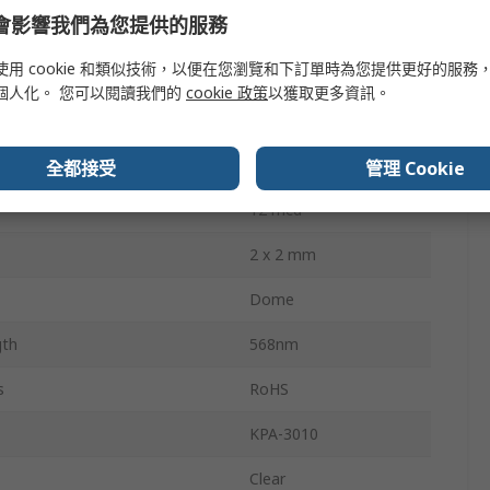
e 會影響我們為您提供的服務
sipation
105mW
使用 cookie 和類似技術，以便在您瀏覽和下訂單時為您提供更好的服務
2.5V
個人化。 您可以閱讀我們的
cookie 政策
以獲取更多資訊。
2
120 °
全都接受
管理 Cookie
12 mcd
2 x 2 mm
Dome
gth
568nm
s
RoHS
KPA-3010
Clear