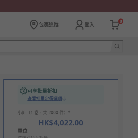
0
包裹追蹤
登入
可享批量折扣
查看批量定價選項
小計（1 卷，共 2000 件）*
HK$4,022.00
Add
單位
選擇或輸入數量