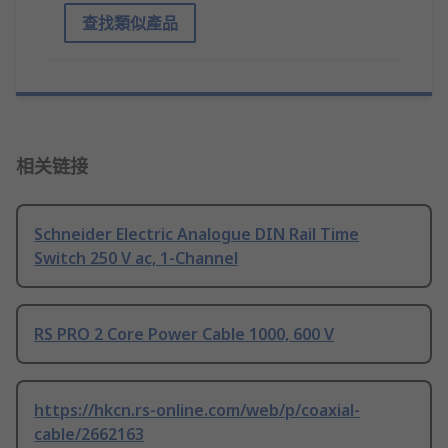
查找類似產品
相关链接
Schneider Electric Analogue DIN Rail Time
Switch 250 V ac, 1-Channel
RS PRO 2 Core Power Cable 1000, 600 V
https://hkcn.rs-online.com/web/p/coaxial-
cable/2662163