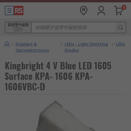
0
製造零件編號
/
Displays &
/
LEDs - Light Emitting
/
LEDs
Optoelectronics
Diodes
Kingbright 4 V Blue LED 1605
Surface KPA- 1606 KPA-
1606VBC-D