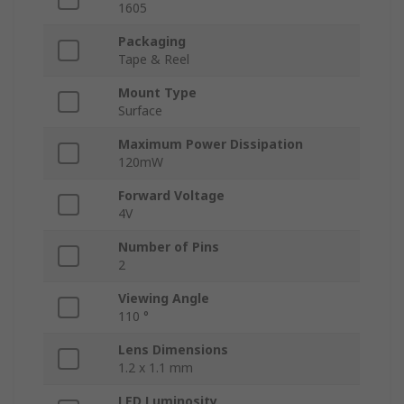
1605
Packaging
Tape & Reel
Mount Type
Surface
Maximum Power Dissipation
120mW
Forward Voltage
4V
Number of Pins
2
Viewing Angle
110 °
Lens Dimensions
1.2 x 1.1 mm
LED Luminosity