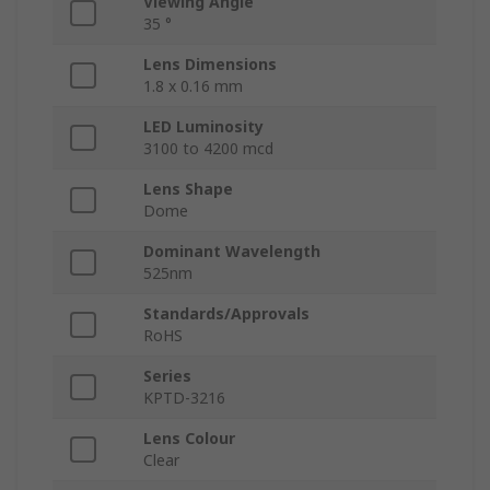
Viewing Angle
35 °
Lens Dimensions
1.8 x 0.16 mm
LED Luminosity
3100 to 4200 mcd
Lens Shape
Dome
Dominant Wavelength
525nm
Standards/Approvals
RoHS
Series
KPTD-3216
Lens Colour
Clear