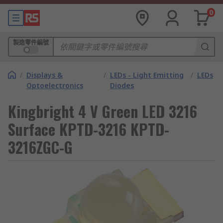
0
製造零件編號
/
Displays &
/
LEDs - Light Emitting
/
LEDs
Optoelectronics
Diodes
Kingbright 4 V Green LED 3216
Surface KPTD-3216 KPTD-
3216ZGC-G