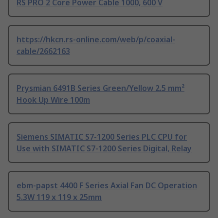
RS PRO 2 Core Power Cable 1000, 600 V
https://hkcn.rs-online.com/web/p/coaxial-
cable/2662163
Prysmian 6491B Series Green/Yellow 2.5 mm²
Hook Up Wire 100m
Siemens SIMATIC S7-1200 Series PLC CPU for
Use with SIMATIC S7-1200 Series Digital, Relay
ebm-papst 4400 F Series Axial Fan DC Operation
5.3W 119 x 119 x 25mm