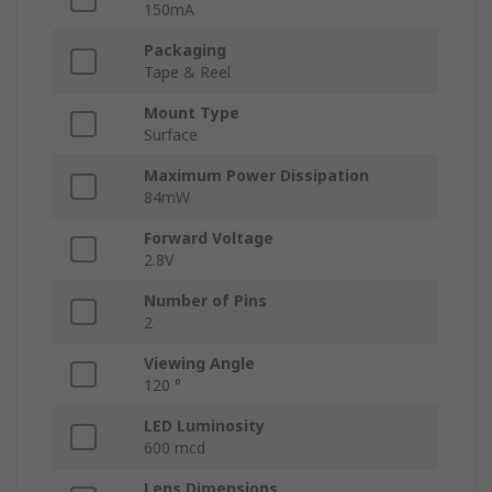
150mA
Packaging
Tape & Reel
Mount Type
Surface
Maximum Power Dissipation
84mW
Forward Voltage
2.8V
Number of Pins
2
Viewing Angle
120 °
LED Luminosity
600 mcd
Lens Dimensions