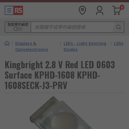
0
製造零件編號
/
Displays &
/
LEDs - Light Emitting
/
LEDs
Optoelectronics
Diodes
Kingbright 2.8 V Red LED 0603
Surface KPHD-1608 KPHD-
1608SECK-J3-PRV