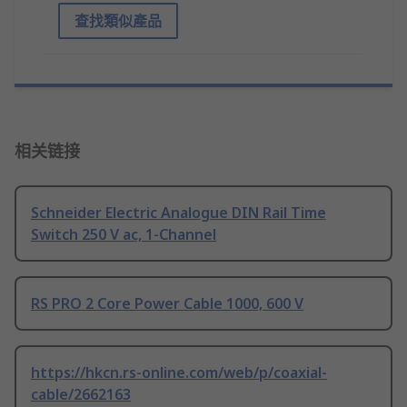
查找類似產品
相关链接
Schneider Electric Analogue DIN Rail Time
Switch 250 V ac, 1-Channel
RS PRO 2 Core Power Cable 1000, 600 V
https://hkcn.rs-online.com/web/p/coaxial-
cable/2662163