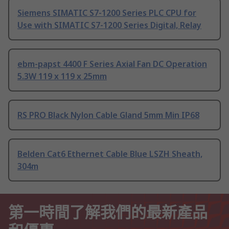
Siemens SIMATIC S7-1200 Series PLC CPU for
Use with SIMATIC S7-1200 Series Digital, Relay
ebm-papst 4400 F Series Axial Fan DC Operation
5.3W 119 x 119 x 25mm
RS PRO Black Nylon Cable Gland 5mm Min IP68
Belden Cat6 Ethernet Cable Blue LSZH Sheath,
304m
第一時間了解我們的最新產品