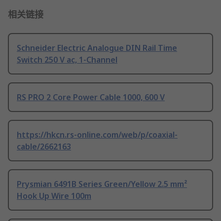
相关链接
Schneider Electric Analogue DIN Rail Time
Switch 250 V ac, 1-Channel
RS PRO 2 Core Power Cable 1000, 600 V
https://hkcn.rs-online.com/web/p/coaxial-
cable/2662163
Prysmian 6491B Series Green/Yellow 2.5 mm²
Hook Up Wire 100m