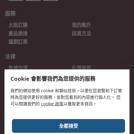
服務
大批訂購
我的帳戶
產品退換
送貨方法
遠期訂單
法律
數據保護
私隱條例
網站條款
郵件安全
Cookie 會影響我們為您提供的服務
销售条款和条件
我們的網站使用 cookie 和類似技術，以便在您瀏覽和下訂單
時為您提供更好的服務，並對您看到的內容進行個人化。 您
關於RS
可以閱讀我們的
cookie 政策
以獲取更多資訊。
RS銷售條款
企業集團
全球辦事處
加入我們
全都接受
新聞中心
關於RS