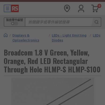
0
製造零件編號
/
Displays &
/
LEDs - Light Emitting
/
LEDs
Optoelectronics
Diodes
Broadcom 1.8 V Green, Yellow,
Orange, Red LED Rectangular
Through Hole HLMP-S HLMP-S100