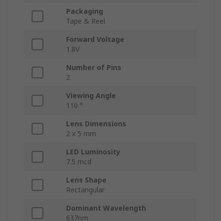
Packaging
Tape & Reel
Forward Voltage
1.8V
Number of Pins
2
Viewing Angle
110 °
Lens Dimensions
2 x 5 mm
LED Luminosity
7.5 mcd
Lens Shape
Rectangular
Dominant Wavelength
637nm