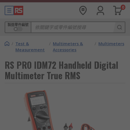
0
製造零件編號
/
Test &
/
Multimeters &
/
Multimeters
Measurement
Accessories
RS PRO IDM72 Handheld Digital
Multimeter True RMS