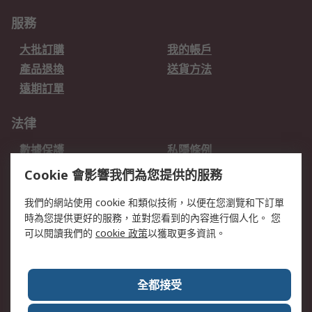
服務
大批訂購
我的帳戶
產品退換
送貨方法
遠期訂單
法律
數據保護
私隱條例
網站條款
郵件安全
Cookie 會影響我們為您提供的服務
销售条款和条件
我們的網站使用 cookie 和類似技術，以便在您瀏覽和下訂單
時為您提供更好的服務，並對您看到的內容進行個人化。 您
關於RS
可以閱讀我們的
cookie 政策
以獲取更多資訊。
RS銷售條款
企業集團
全球辦事處
加入我們
全都接受
新聞中心
關於RS