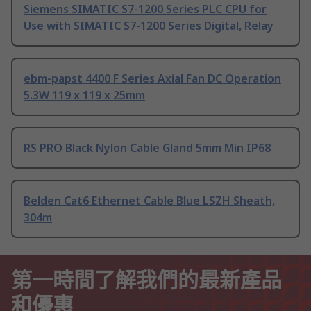
Siemens SIMATIC S7-1200 Series PLC CPU for
Use with SIMATIC S7-1200 Series Digital, Relay
ebm-papst 4400 F Series Axial Fan DC Operation
5.3W 119 x 119 x 25mm
RS PRO Black Nylon Cable Gland 5mm Min IP68
Belden Cat6 Ethernet Cable Blue LSZH Sheath,
304m
第一時間了解我們的最新產品
和優惠