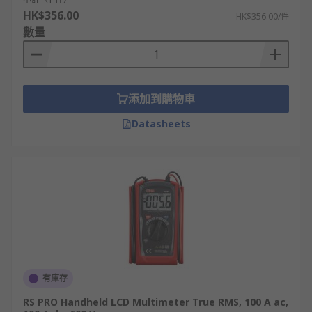
高，十分適合作為家用電錶。
HK$356.00
HK$356.00/件
選購各款萬用電錶
數量
RS 歐時提供一系列不同規格和種類的萬用電錶及相
關設備，精選品牌包括
Fluke
、
Keysight
、
添加到購物車
Amprobe
、
RS Pro
等任君挑選，可滿足不同的應用
場景需求。
Datasheets
即日訂購，最快次日發貨，網上落單滿額即享免運
費！
有庫存
RS PRO Handheld LCD Multimeter True RMS, 100 A ac,