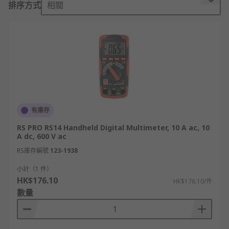
萬用電錶一般會根據其運作原理和操作方式而衍生出
排序方式
相關
不同的種類，以下是較為常見的幾款：
指針式萬用電錶（模擬電錶）：一般透過指針
和刻度盤來顯示測量結果，操作簡單，但功能
相對有限。
數位式萬用電錶
（DMM）：又可分為
手持式
、
桌上型和夾鉗式等多種種類，適用於各種有特
定需求的環境。
有庫存
桌上型萬用電錶
：更適合工程師和技術人員在
RS PRO RS14 Handheld Digital Multimeter, 10 A ac, 10
工作坊和實驗室中使用；它的性能和功能較為
A dc, 600 V ac
齊全，可勝任各種測試和維修等專業工作。
RS庫存編號
123-1938
指針型電表vs數位電錶的差
小計（1 件）
別
HK$176.10
HK$176.10/件
數量
指針型電表和數位電錶都是用來測量電力的電錶裝
置，它們之間最大的分別就是前者以指針和刻度盤來