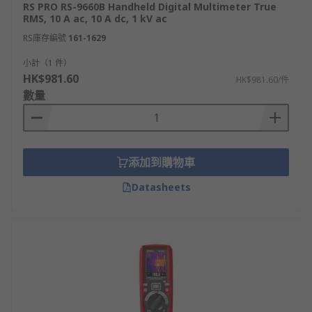
RS PRO RS-9660B Handheld Digital Multimeter True
RMS, 10 A ac, 10 A dc, 1 kV ac
RS庫存編號
161-1629
小計（1 件）
HK$981.60
HK$981.60/件
數量
添加到購物車
Datasheets