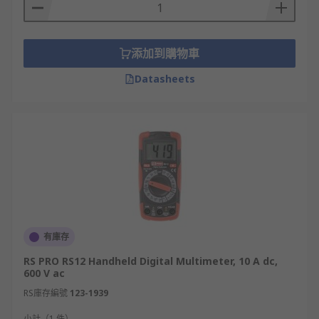
萬用電錶的參數指標
萬用電錶的關鍵參數指標包括測量範圍、精度、電
添加到購物車
阻、連續性、電流測量和額定溫度等。有些進階的萬
用電錶型號更加可讓使用者自行選擇要測量的範圍，
Datasheets
其功能性也更多元。
萬用數位電錶的品牌推薦
市面上有眾多萬用電錶品牌，其中較為熱門的便有
Fluke、Keysight、Amprobe等。它們都是在業界深
受推薦的品牌，多年來都以其優質電工工具而聞名於
世。
有庫存
為何選擇RS Pro萬用電表？
RS PRO RS12 Handheld Digital Multimeter, 10 A dc,
600 V ac
RS Pro萬用電錶的價錢更加親民，而電錶的質量亦相
RS庫存編號
123-1939
當有保證，從入門到專業級的型號也有提供，性價比
小計（1 件）