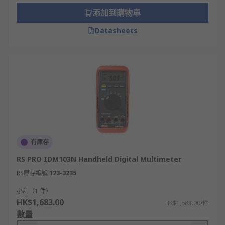
顯示讀數、而後者則有LCD電子屏幕可以顯示數字。
添加到購物車
此外，數位電錶可以更精準地測量電力、而且閱讀參
數的方式亦更簡單明瞭，因此越來越受用家歡迎。
Datasheets
萬用電錶的使用方法
使用萬用電錶時，你可以根據需要測量的指標（如電
壓、電流或電阻）來設置儀器，然後將測試線連接到
電線中進行測量。較進階的電錶模型更加可以讓用家
測量頻率、溫度、電容以及True RMS電壓和電流讀
數等指標。
有庫存
萬用電錶的應用
RS PRO IDM103N Handheld Digital Multimeter
RS庫存編號
123-3235
萬用電錶時監測和維修電力線路時的重要裝置，它亦
被廣泛應用在家庭、商業、工業、以及汽車維修等多
小計（1 件）
HK$1,683.00
個領域上。
HK$1,683.00/件
數量