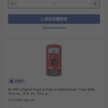
添加到購物車
Datasheets
有庫存
RS PRO Digital Digital Digital Multimeter True RMS,
10 A ac, 10 A dc, 1 kV ac
RS庫存編號
296-647