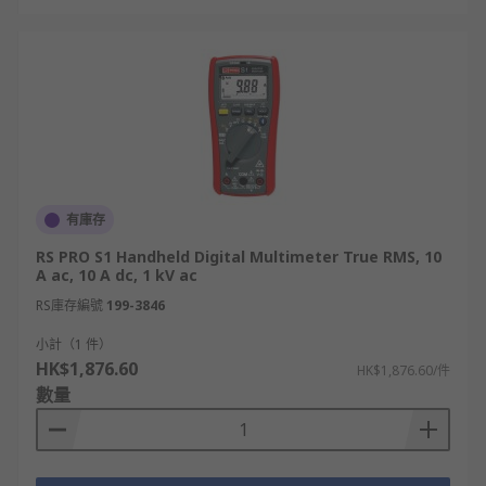
有庫存
RS PRO S1 Handheld Digital Multimeter True RMS, 10
A ac, 10 A dc, 1 kV ac
RS庫存編號
199-3846
小計（1 件）
HK$1,876.60
HK$1,876.60/件
數量