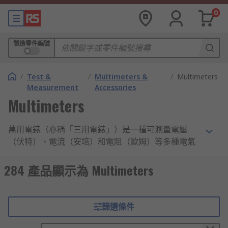
0
製造零件編號
/
Test &
/
Multimeters &
/
Multimeters
Measurement
Accessories
Multimeters
萬用電錶（亦稱「三用電錶」）是一種可測量電壓
（伏特）、電流（安培）和電阻（歐姆）等多種電氣
指標的裝置，其主要作用是診斷電路狀況是否出現異
常，從而確保電路供應安全，是電工專員的必備工具
284 產品顯示為 Multimeters
之一。
萬用電錶的種類
篩選條件