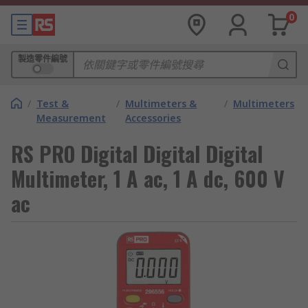
0
製造零件編號
/
Test &
/
Multimeters &
/
Multimeters
Measurement
Accessories
RS PRO Digital Digital Digital
Multimeter, 1 A ac, 1 A dc, 600 V
ac